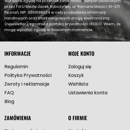
Wyrażam zgodę na przetwarzanie moich danych osobowych
przez F.H.U MxLife Jacek Rybczyński, ul. Romana Maya 1, 61-371
Poznań, NIP: 9261598024 w celu przesyłania informacji
handlowych oraz marketingowych drogą elektroniczną
(newsletter), zgodnie z polityką prywatności i RODO. Wiem, że
mogę wycofać zgodę w dowolnym momencie.
INFORMACJE
MOJE KONTO
Regulamin
Zaloguj się
Polityka Prywatności
Koszyk
Zwroty i reklamacje
Wishlista
FAQ
Ustawienia konta
Blog
ZAMÓWIENIA
O FIRMIE