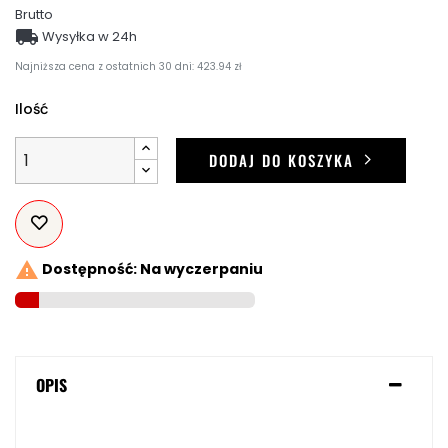
Brutto

Wysyłka w 24h
Najniższa cena z ostatnich 30 dni: 423.94 zł
Ilość
DODAJ DO KOSZYKA

Dostępność: Na wyczerpaniu
OPIS