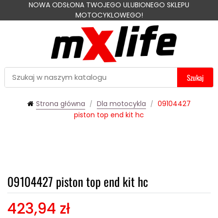
NOWA ODSŁONA TWOJEGO ULUBIONEGO SKLEPU
MOTOCYKLOWEGO!
Szukaj
Strona główna
Dla motocykla
09104427
piston top end kit hc
09104427 piston top end kit hc
423,94 zł