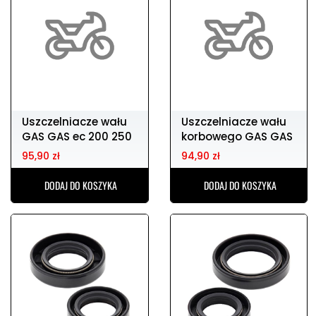
Uszczelniacze wału
Uszczelniacze wału
GAS GAS ec 200 250
korbowego GAS GAS
300
ec250 '03-'13
95,90 zł
94,90 zł
DODAJ DO KOSZYKA
DODAJ DO KOSZYKA