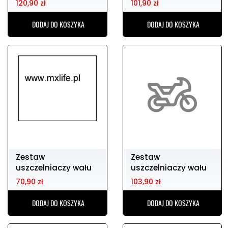
120,90 zł
101,90 zł
05-06
DODAJ DO KOSZYKA
DODAJ DO KOSZYKA
Zestaw
Zestaw
uszczelniaczy wału
uszczelniaczy wału
korbowego yz125 01-
korbowego rm 250
70,90 zł
103,90 zł
04
03-04
DODAJ DO KOSZYKA
DODAJ DO KOSZYKA