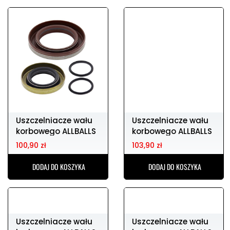
Uszczelniacze wału
Uszczelniacze wału
korbowego ALLBALLS
korbowego ALLBALLS
YAMAHA it25
HUSQVARNA t
71,90 zł
112,90 zł
DODAJ DO KOSZYKA
DODAJ DO KOSZYKA
Uszczelniacze wału
Uszczelniacze wału
korbowego ALLBALLS
korbowego ALLBALLS
HUSQVARNA t
KAWASAKI kx
100,90 zł
103,90 zł