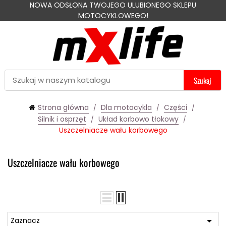
NOWA ODSŁONA TWOJEGO ULUBIONEGO SKLEPU
MOTOCYKLOWEGO!
Szukaj
Strona główna
Dla motocykla
Części
Silnik i osprzęt
Układ korbowo tłokowy
Uszczelniacze wału korbowego
Uszczelniacze wału korbowego

Zaznacz