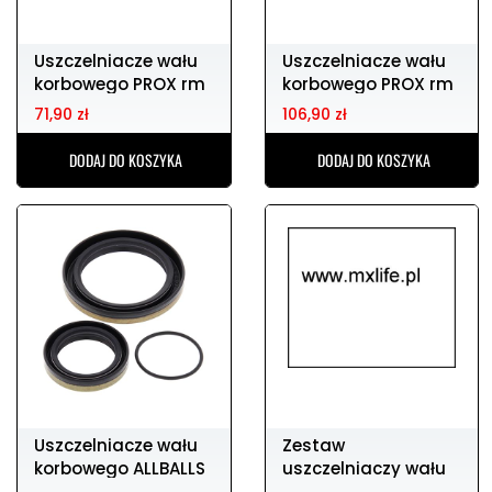
Uszczelniacze wału
Uszczelniacze wału
korbowego PROX rm
korbowego PROX rm
80/125
250 94-95
71,90 zł
106,90 zł
DODAJ DO KOSZYKA
DODAJ DO KOSZYKA
Uszczelniacze wału
Zestaw
korbowego ALLBALLS
uszczelniaczy wału
HUSABERG te
korbowego rm250