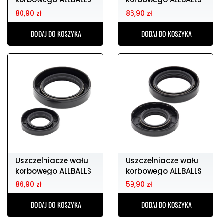
HONDA cr125
HONDA cr250
80,90 zł
86,90 zł
DODAJ DO KOSZYKA
DODAJ DO KOSZYKA
Uszczelniacze wału
Uszczelniacze wału
korbowego ALLBALLS
korbowego ALLBALLS
HONDA cr250
YAMAHA yz12
86,90 zł
59,90 zł
DODAJ DO KOSZYKA
DODAJ DO KOSZYKA