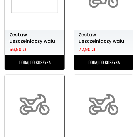
Zestaw
Zestaw
uszczelniaczy wału
uszczelniaczy wału
korbowego KTM sx
korbowego 450sxf
56,90 zł
72,90 zł
125 250
07-09
DODAJ DO KOSZYKA
DODAJ DO KOSZYKA