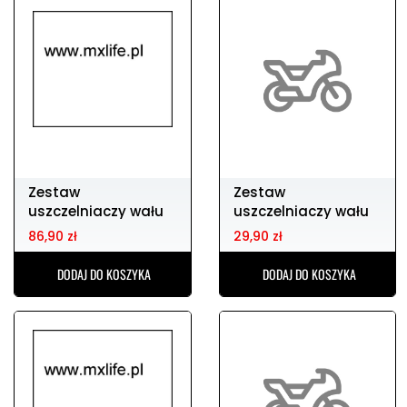
Zestaw
Zestaw
uszczelniaczy wału
uszczelniaczy wału
korbowego crf
korbowego
86,90 zł
29,90 zł
250/450r
DODAJ DO KOSZYKA
DODAJ DO KOSZYKA