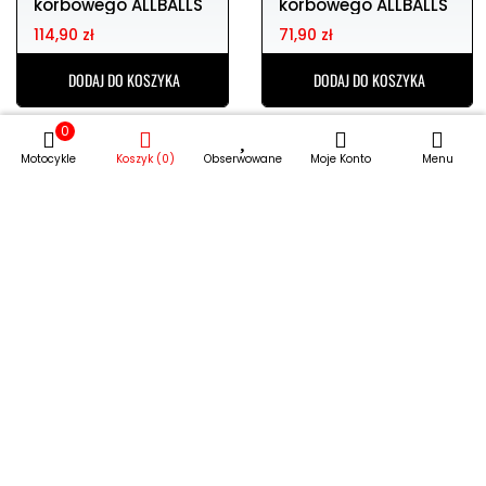
DODAJ DO KOSZYKA
DODAJ DO KOSZYKA
0
Motocykle
Koszyk (0)
Obserwowane
Moje Konto
Menu
Uszczelniacze wału
Uszczelniacze wału
korbowego ALLBALLS
korbowego ALLBALLS
KAWASAKI kx
KAWASAKI kx
114,90 zł
71,90 zł
DODAJ DO KOSZYKA
DODAJ DO KOSZYKA