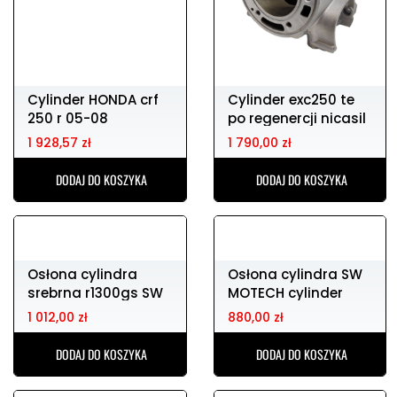
Cylinder HONDA crf
Cylinder exc250 te
250 r 05-08
po regenercji nicasil
78.01mm używ.
langcourt
1 928,57 zł
1 790,00 zł
DODAJ DO KOSZYKA
DODAJ DO KOSZYKA