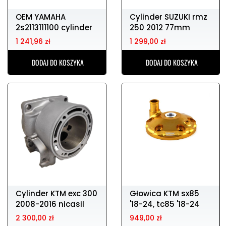
OEM YAMAHA
Cylinder SUZUKI rmz
2s2113111100 cylinder
250 2012 77mm
yz450
nikasil
1 241,96 zł
1 299,00 zł
DODAJ DO KOSZYKA
DODAJ DO KOSZYKA
Cylinder KTM exc 300
Głowica KTM sx85
2008-2016 nicasil
'18-24, tc85 '18-24
(bez wkładki)
2 300,00 zł
949,00 zł