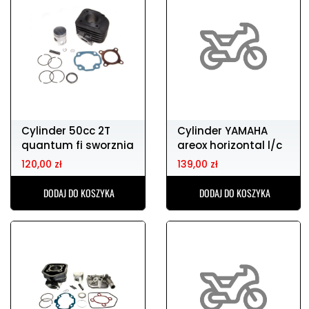
Cylinder 50cc 2T
Cylinder YAMAHA
quantum fi sworznia
areox horizontal l/c
10
40mm
120,00 zł
139,00 zł
DODAJ DO KOSZYKA
DODAJ DO KOSZYKA