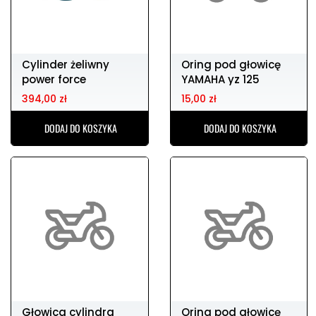
Cylinder żeliwny
Oring pod głowicę
power force
YAMAHA yz 125
speedfight l/c 47
394,00 zł
15,00 zł
mm
DODAJ DO KOSZYKA
DODAJ DO KOSZYKA
Głowica cylindra
Oring pod głowicę