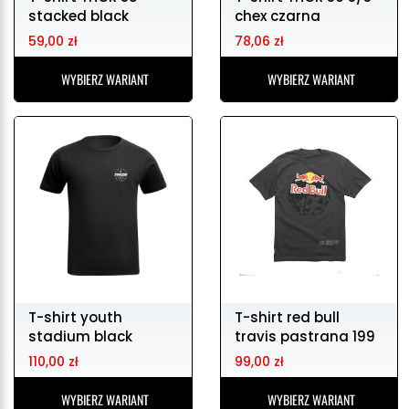
stacked black
chex czarna
59,00 zł
78,06 zł
WYBIERZ WARIANT
WYBIERZ WARIANT
T-shirt youth
T-shirt red bull
stadium black
travis pastrana 199
navy
110,00 zł
99,00 zł
WYBIERZ WARIANT
WYBIERZ WARIANT