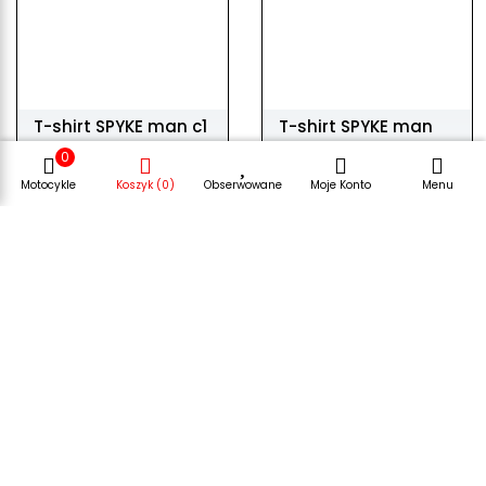
T-shirt SPYKE man c1
T-shirt SPYKE man
c3
0
116,78 zł
116,78 zł
Motocykle
Koszyk (0)
Obserwowane
Moje Konto
Menu
WYBIERZ WARIANT
WYBIERZ WARIANT
-10%