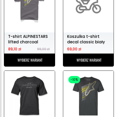
T-shirt ALPINESTARS
Koszulka t-shirt
lifted charcoal
decal classic biały
rozm,
89,10 zł
69,00 zł
99,00 zł
WYBIERZ WARIANT
WYBIERZ WARIANT
-10%