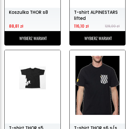
Koszulka THOR s8
T-shirt ALPINESTARS
lifted
88,81 zł
116,10 zł
129,00 zł
WYBIERZ WARIANT
WYBIERZ WARIANT
T-shirt THOR s5
T-shirt THOR s6 s/s