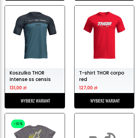
Koszulka THOR
T-shirt THOR corpo
intense ss censis
red
t/m
131,00 zł
127,00 zł
WYBIERZ WARIANT
WYBIERZ WARIANT
-10%