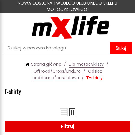
NOWA ODSŁONA TWOJEGO ULUBIONEGO SKLEPU
MOTOCYKLOWEGO!
Szukaj
Strona główna
Dla motocyklisty
Offroad/Cross/Enduro
Odzież
codzienna/casualowa
T-shirty
T-shirty
Filtruj