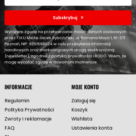
Subskrybuj
Wyrażam zgodę na przetwarzanie moich danych osobowych
przez F.H.U MxLife Jacek Rybczyński, ul. Romana Maya 1, 61-371
Poznań, NIP: 9261598024 w celu przesyłania informacji
handlowych oraz marketingowych drogą elektroniczną
(newsletter), zgodnie z polityką prywatności i RODO. Wiem, że
mogę wycofać zgodę w dowolnym momencie.
INFORMACJE
MOJE KONTO
Regulamin
Zaloguj się
Polityka Prywatności
Koszyk
Zwroty i reklamacje
Wishlista
FAQ
Ustawienia konta