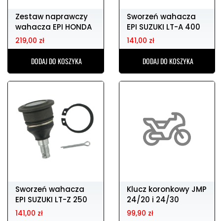
Zestaw naprawczy
Sworzeń wahacza
wahacza EPI HONDA
EPI SUZUKI LT-A 400
TRX 200 D
2X4
219,00 zł
141,00 zł
DODAJ DO KOSZYKA
DODAJ DO KOSZYKA
Sworzeń wahacza
Klucz koronkowy JMP
EPI SUZUKI LT-Z 250
24/20 i 24/30
2X4
141,00 zł
99,90 zł