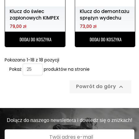
Klucz do świec
Klucz do demontażu
zapłonowych KIMPEX
sprężyn wydechu
FMF
79,00 zł
73,00 zł
DODAJ DO KOSZYKA
DODAJ DO KOSZYKA
Pokazano 1-18 z 18 pozycji
Pokaż
produktów na stronie
Powrót do góry

Dołącz do naszego newslettera i dowiedz się o zniżkach!