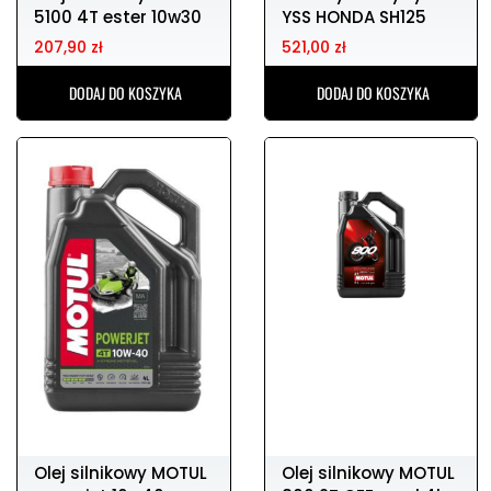
5100 4T ester 10w30
YSS HONDA SH125
4l
207,90 zł
521,00 zł
DODAJ DO KOSZYKA
DODAJ DO KOSZYKA
Olej silnikowy MOTUL
Olej silnikowy MOTUL