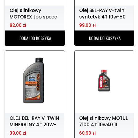
Olej silnikowy
Olej BEL-RAY v-twin
MOTOREX top speed
syntetyk 4T 10w-50
4T 15w50 1l
1l
82,00 zł
99,00 zł
DODAJ DO KOSZYKA
DODAJ DO KOSZYKA
OLEJ BEL-RAY V-TWIN
Olej silnikowy MOTUL
MINERALNY 4T 20W-
7100 4T 10w40 1l
50 1 LITR
39,00 zł
60,90 zł