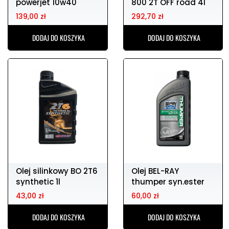
powerjet 10w40
800 2T OFF road 4l
139,00 zł
292,70 zł
DODAJ DO KOSZYKA
DODAJ DO KOSZYKA
Olej silinkowy BO 2T6
Olej BEL-RAY
synthetic 1l
thumper syn.ester
4T 10w-60 1l
43,00 zł
60,00 zł
DODAJ DO KOSZYKA
DODAJ DO KOSZYKA