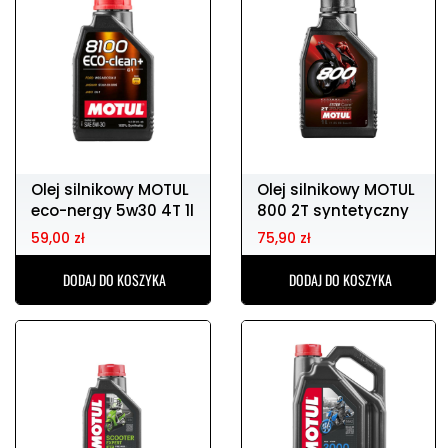
Olej silnikowy MOTUL
Olej silnikowy MOTUL
eco-nergy 5w30 4T 1l
800 2T syntetyczny
1l
59,00 zł
75,90 zł
DODAJ DO KOSZYKA
DODAJ DO KOSZYKA