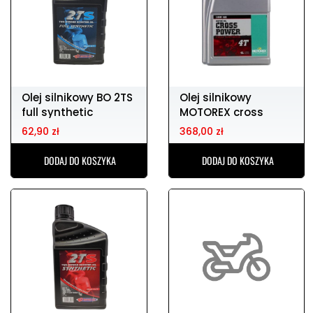
Olej silnikowy BO 2TS
Olej silnikowy
full synthetic
MOTOREX cross
scooter 1l
power 4T 10w60 4l
62,90 zł
368,00 zł
DODAJ DO KOSZYKA
DODAJ DO KOSZYKA