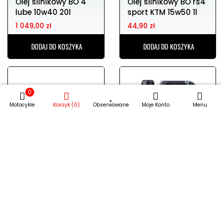
Olej silnikowy BO 4
Olej silnikowy BO rs4
lube 10w40 20l
sport KTM 15w50 1l
1 049,00 zł
44,90 zł
DODAJ DO KOSZYKA
DODAJ DO KOSZYKA
0
Motocykle
Koszyk (0)
Obserwowane
Moje Konto
Menu
Olej 4T 10w50 street
Olej 4T 10w50 street
LIQUI MOLY 1l
LIQUI MOLY 4l
62,45 zł
241,00 zł
DODAJ DO KOSZYKA
DODAJ DO KOSZYKA