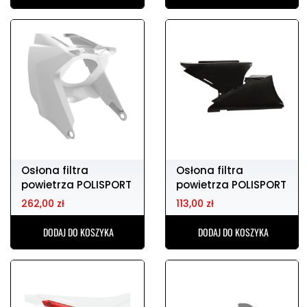
Osłona filtra
Osłona filtra
powietrza POLISPORT
powietrza POLISPORT
KTM SX 65
GAS GAS EC 125
262,00 zł
113,00 zł
DODAJ DO KOSZYKA
DODAJ DO KOSZYKA