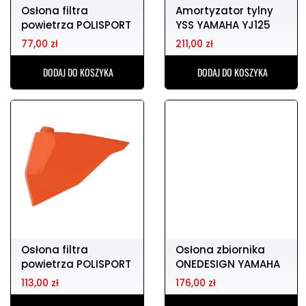
Osłona filtra
Amortyzator tylny
powietrza POLISPORT
YSS YAMAHA YJ125
HONDA CR 125
77,00 zł
211,00 zł
DODAJ DO KOSZYKA
DODAJ DO KOSZYKA
Osłona filtra
Osłona zbiornika
powietrza POLISPORT
ONEDESIGN YAMAHA
KTM EXC 250
XP 500
113,00 zł
176,00 zł