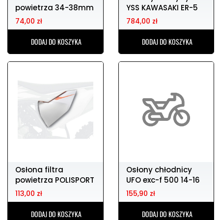
powietrza 34-38mm
YSS KAWASAKI ER-5
DT-1
74,00 zł
784,00 zł
DODAJ DO KOSZYKA
DODAJ DO KOSZYKA
Osłona filtra
Osłony chłodnicy
powietrza POLISPORT
UFO exc-f 500 14-16
KTM EXC 250
113,00 zł
155,90 zł
DODAJ DO KOSZYKA
DODAJ DO KOSZYKA