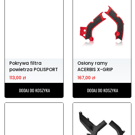
Pokrywa filtra
Osłony ramy
powietrza POLISPORT
ACERBIS X-GRIP
GAS GAS MC 85
HONDA crf 250 / 450
113,00 zł
167,00 zł
DODAJ DO KOSZYKA
DODAJ DO KOSZYKA