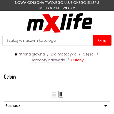
NOWA ODSŁONA TWOJEGO ULUBIONEGO SKLEPU
MOTOCYKLOWEGO!
Szukaj
Strona główna
Dla motocykla
Części
Elementy nadwozia
Osłony
Osłony

Zaznacz