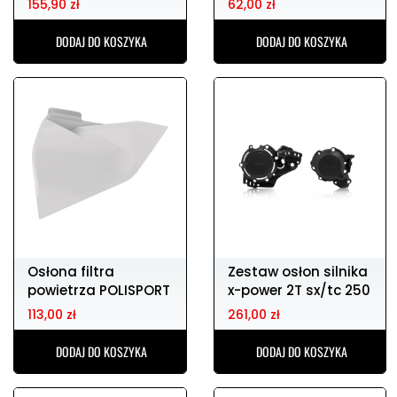
155,90 zł
62,00 zł
DODAJ DO KOSZYKA
DODAJ DO KOSZYKA
Osłona filtra
Zestaw osłon silnika
powietrza POLISPORT
x-power 2T sx/tc 250
KTM SX 85
2019
113,00 zł
261,00 zł
DODAJ DO KOSZYKA
DODAJ DO KOSZYKA