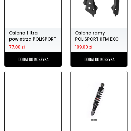
Osłona filtra
Osłona ramy
powietrza POLISPORT
POLISPORT KTM EXC
HONDA CR 125
150
77,00 zł
109,00 zł
DODAJ DO KOSZYKA
DODAJ DO KOSZYKA