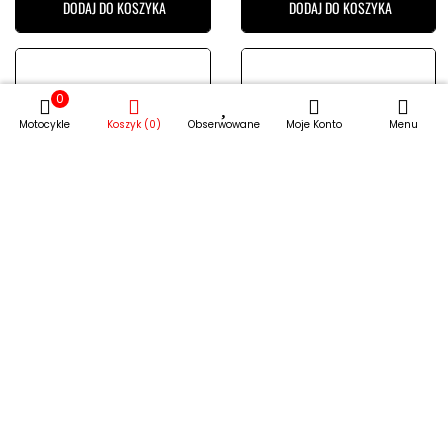
DODAJ DO KOSZYKA
DODAJ DO KOSZYKA
0
Motocykle
Koszyk (0)
Obserwowane
Moje Konto
Menu
Osłona filtra
Osłona ramy
powietrza POLISPORT
POLISPORT GAS GAS
KTM EXC 250
EC 200
113,00 zł
109,00 zł
DODAJ DO KOSZYKA
DODAJ DO KOSZYKA