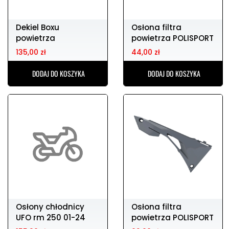
Dekiel Boxu
Osłona filtra
powietrza
powietrza POLISPORT
wentylowany KTM
HONDA CRF 250
135,00 zł
44,00 zł
czarny
DODAJ DO KOSZYKA
DODAJ DO KOSZYKA
Osłony chłodnicy
Osłona filtra
UFO rm 250 01-24
powietrza POLISPORT
HONDA CRF 250