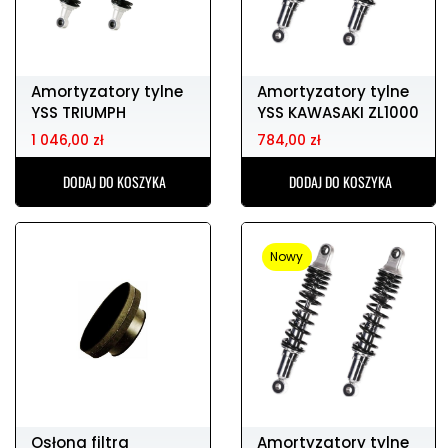
Amortyzatory tylne
Amortyzatory tylne
YSS TRIUMPH
YSS KAWASAKI ZL1000
SCRAMBLER
1 046,00 zł
784,00 zł
DODAJ DO KOSZYKA
DODAJ DO KOSZYKA
Nowy
Osłona filtra
Amortyzatory tylne