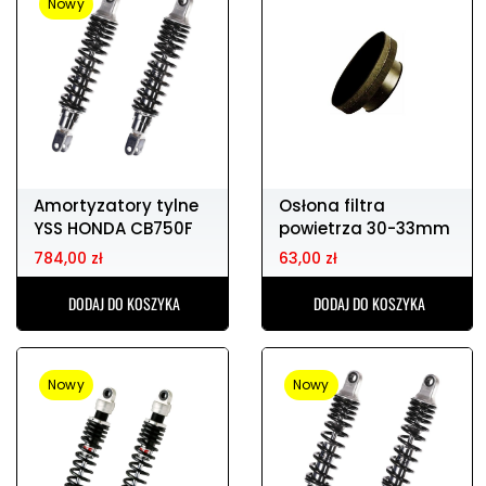
Nowy
Amortyzatory tylne
Osłona filtra
YSS HONDA CB750F
powietrza 30-33mm
DT-1
784,00 zł
63,00 zł
DODAJ DO KOSZYKA
DODAJ DO KOSZYKA
Nowy
Nowy