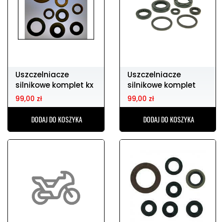
Uszczelniacze
Uszczelniacze
silnikowe komplet kx
silnikowe komplet
125 94-03
rm 125
99,00 zł
99,00 zł
DODAJ DO KOSZYKA
DODAJ DO KOSZYKA