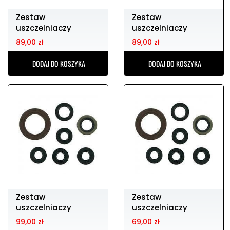
Zestaw
Zestaw
uszczelniaczy
uszczelniaczy
silnikowych HONDA
silnikowych yfm660r
89,00 zł
89,00 zł
cr125 04
01-07
DODAJ DO KOSZYKA
DODAJ DO KOSZYKA
Zestaw
Zestaw
uszczelniaczy
uszczelniaczy
silnikowych KTM sx-
silnikowych YAMAHA
99,00 zł
69,00 zł
f250 05-12
yz85 02-14