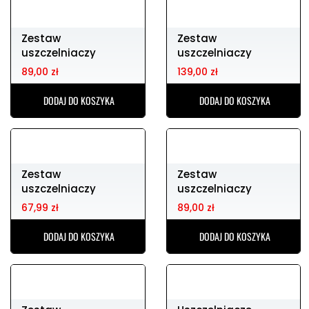
Zestaw
Zestaw
uszczelniaczy
uszczelniaczy
silnikowych HONDA
silnikowych KTM
89,00 zł
139,00 zł
cr125 05-07
sxf450 07-12
DODAJ DO KOSZYKA
DODAJ DO KOSZYKA