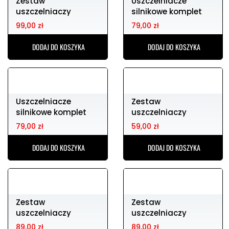
Zestaw
Zestaw
uszczelniaczy
uszczelniaczy
silnikowych yzf/wrf
silnikowych rm250
67,99 zł
89,00 zł
250 01-13
06-08
DODAJ DO KOSZYKA
DODAJ DO KOSZYKA