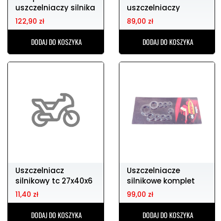
uszczelniaczy silnika
uszczelniaczy
KTM hsq 125 / 150 16
silnikowych rmz/kxf
122,90 zł
89,00 zł
250 04-06
DODAJ DO KOSZYKA
DODAJ DO KOSZYKA
Uszczelniacz
Uszczelniacze
silnikowy tc 27x40x6
silnikowe komplet
yz125 98-04 team10
11,40 zł
99,00 zł
DODAJ DO KOSZYKA
DODAJ DO KOSZYKA