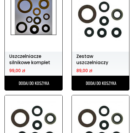
Uszczelniacze
Zestaw
silnikowe komplet
uszczelniaczy
yz250 99-04
silnikowych rm250
99,00 zł
89,00 zł
96-02
DODAJ DO KOSZYKA
DODAJ DO KOSZYKA