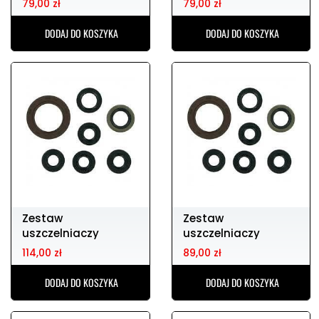
79,00 zł
79,00 zł
822265
DODAJ DO KOSZYKA
DODAJ DO KOSZYKA
Zestaw
Zestaw
uszczelniaczy
uszczelniaczy
silnikowych DP-
silnikowych rm85
114,00 zł
89,00 zł
822357
02-17
DODAJ DO KOSZYKA
DODAJ DO KOSZYKA