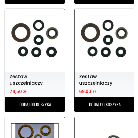
Zestaw
Zestaw
uszczelniaczy
uszczelniaczy
silnikowych yzf
silnikowych HONDA
74,50 zł
69,00 zł
400/426 98-02
cr125 87-02
DODAJ DO KOSZYKA
DODAJ DO KOSZYKA