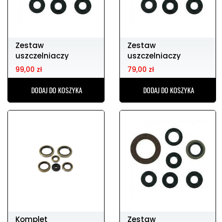
Zestaw
Zestaw
uszczelniaczy
uszczelniaczy
silnikowych rm125
silnikowych kx250
99,00 zł
79,00 zł
01-03
05-08
DODAJ DO KOSZYKA
DODAJ DO KOSZYKA
Komplet
Zestaw