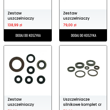
Zestaw
Zestaw
uszczelniaczy
uszczelniaczy
silnikowych
silnikowych yfz450
138,99 zł
79,00 zł
sx250/300 03-10
04-13
DODAJ DO KOSZYKA
DODAJ DO KOSZYKA
Zestaw
Uszczelniacze
uszczelniaczy
silnikowe komplet cr
silnikowych DP-
85 03-04