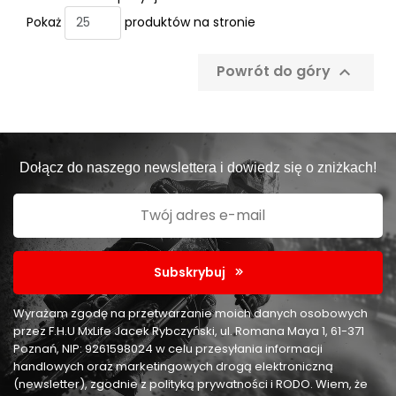
Pokaż
produktów na stronie
Powrót do góry

Dołącz do naszego newslettera i dowiedz się o zniżkach!
Subskrybuj
Wyrażam zgodę na przetwarzanie moich danych osobowych
przez F.H.U MxLife Jacek Rybczyński, ul. Romana Maya 1, 61-371
Poznań, NIP: 9261598024 w celu przesyłania informacji
handlowych oraz marketingowych drogą elektroniczną
(newsletter), zgodnie z polityką prywatności i RODO. Wiem, że