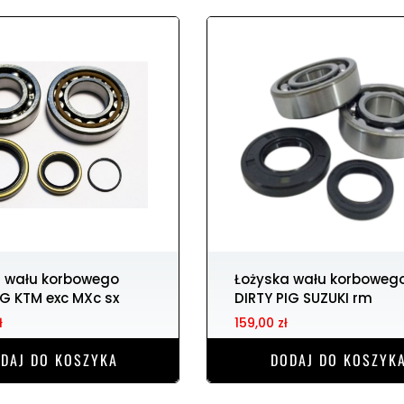
Łożyska wału korbowego
IG KTM exc MXc sx
DIRTY PIG SUZUKI rm
ł
159,00 zł
DAJ DO KOSZYKA
DODAJ DO KOSZYK