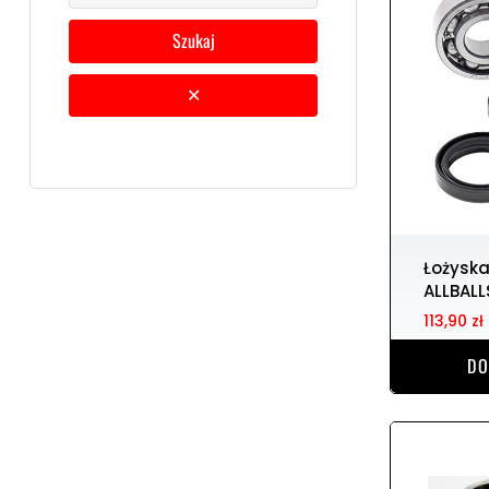
szukaj
✕
Łożyska wału korbowego
ALLBALL
113,90 zł
DO