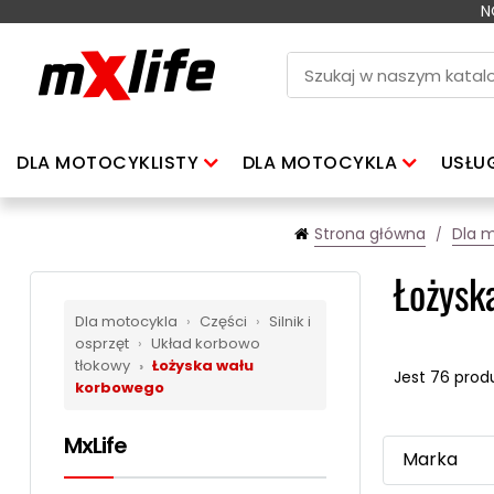
N
DLA MOTOCYKLISTY
DLA MOTOCYKLA
USŁU
Strona główna
Dla 
Łożysk
Dla motocykla
›
Części
›
Silnik i
osprzęt
›
Układ korbowo
tłokowy
›
Łożyska wału
Jest 76 prod
korbowego
MxLife
Marka