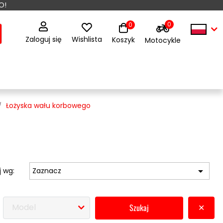
O!
0
0
Zaloguj się
Wishlista
Koszyk
Motocykle
Łożyska wału korbowego

j wg:
Zaznacz
Model
szukaj
✕