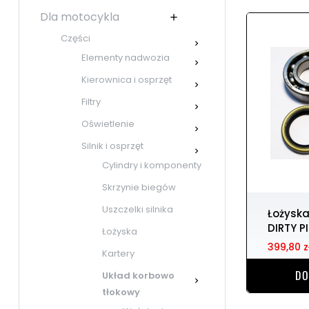
Dla motocykla

Części

Elementy nadwozia

Kierownica i osprzęt

Filtry

Oświetlenie

Silnik i osprzęt

Cylindry i komponenty
Skrzynie biegów
Uszczelki silnika
Łożyska wału korbowego
DIRTY P
Łożyska
399,80 z
Kartery
DO
Układ korbowo

tłokowy