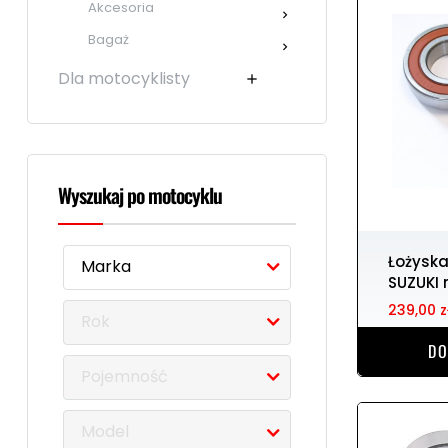
Akcesoria

Bagaż

Dla motocyklisty

Wyszukaj po motocyklu
Łożyska wału korbowego
Marka
SUZUKI 
239,00 z
Rok
DO
Pojemność
Model