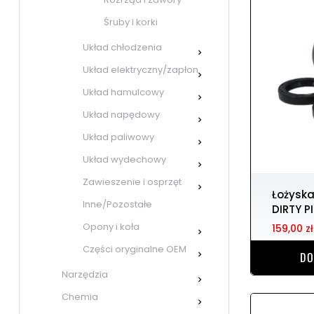
Śruby i korki
Układ chłodzenia

Układ elektryczny/zapłon

Układ hamulcowy

Układ napędowy

Układ paliwowy

Układ wydechowy

Zawieszenie i osprzęt

Łożyska wału korbowego
Inne/Pozostałe
DIRTY P
Opony i koła
159,00 zł

Części oryginalne OEM
DO

Narzędzia

Chemia
