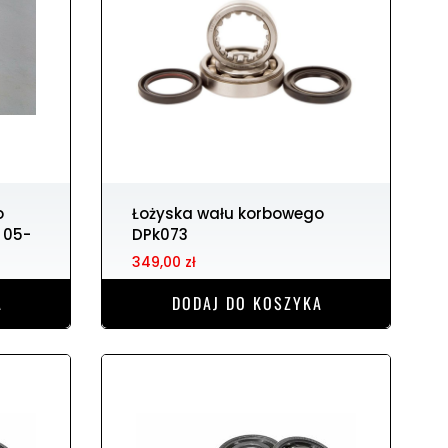
Łożyska wału korbowego
 05-
DPk073
349,00 zł
A
DODAJ DO KOSZYKA