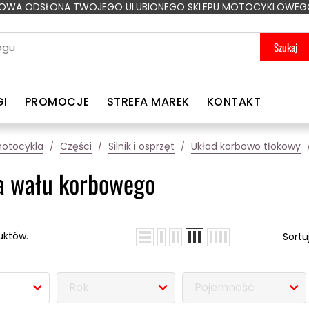
OWA ODSŁONA TWOJEGO ULUBIONEGO SKLEPU MOTOCYKLOWEG
Szukaj
GI
PROMOCJE
STREFA MAREK
KONTAKT
motocykla
Części
Silnik i osprzęt
Układ korbowo tłokowy
a wału korbowego
uktów.
Sortu
Rok
Pojemność