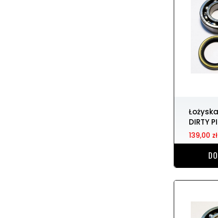
Łożyska wału korbowego
DIRTY P
139,00 zł
DO