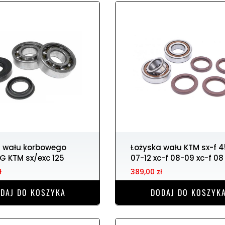
Łożyska wału KTM sx-f 450
IG KTM sx/exc 125
07-12 xc-f 08-09 xc-f 08
ł
389,00 zł
DAJ DO KOSZYKA
DODAJ DO KOSZYK