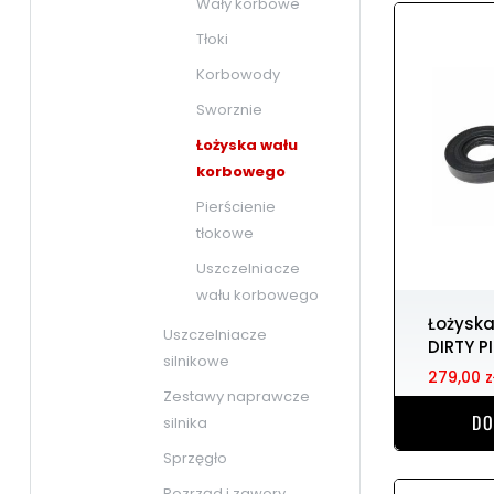
Wały korbowe
Tłoki
Korbowody
Sworznie
Łożyska wału
korbowego
Pierścienie
tłokowe
Uszczelniacze
wału korbowego
Łożyska wału korbowego
Uszczelniacze
DIRTY P
silnikowe
279,00 z
Zestawy naprawcze
DO
silnika
Sprzęgło
Rozrząd i zawory