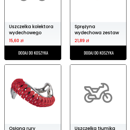
Uszczelka kolektora
Sprężyna
wydechowego
wydechowa zestaw
ATHENA 38x45x5,3
DIRTY PIG 57mm
15,60 zł
21,89 zł
DODAJ DO KOSZYKA
DODAJ DO KOSZYKA
Osłona rury
Uszczelka tłumika