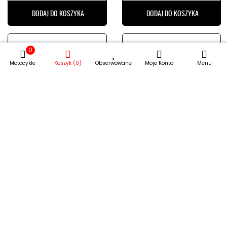
DODAJ DO KOSZYKA
DODAJ DO KOSZYKA
0
Motocykle
Koszyk (0)
Obserwowane
Moje Konto
Menu
Kolektor wydechowy
Osłona tłumika
DEP boost crf 250r
POLISPORT 220/230
06/09 fs
blue
690,00 zł
196,00 zł
DODAJ DO KOSZYKA
DODAJ DO KOSZYKA