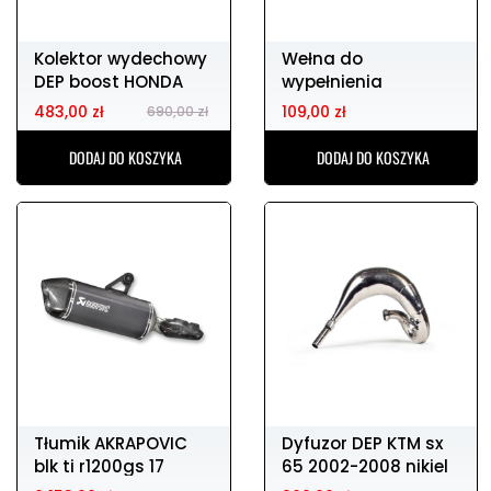
Kolektor wydechowy
Wełna do
DEP boost HONDA
wypełnienia
crf450 09-14
wydechu 4T
483,00 zł
109,00 zł
690,00 zł
DODAJ DO KOSZYKA
DODAJ DO KOSZYKA
Tłumik AKRAPOVIC
Dyfuzor DEP KTM sx
blk ti r1200gs 17
65 2002-2008 nikiel