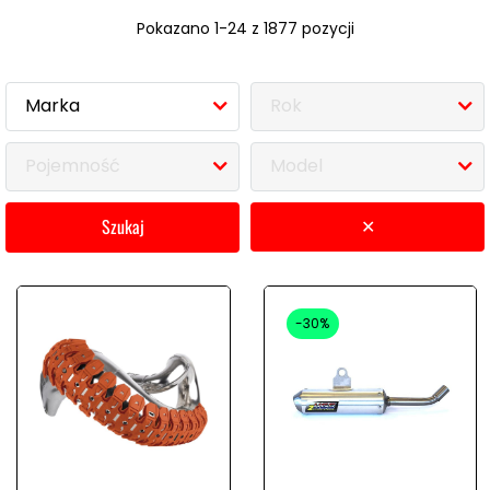
Pokazano 1-24 z 1877 pozycji
Marka
Rok
Pojemność
Model
szukaj
✕
-30%