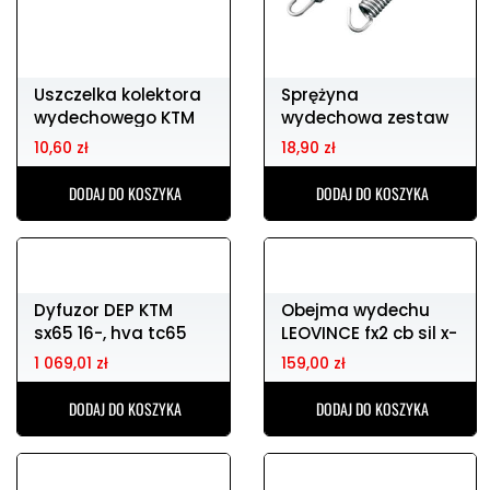
Uszczelka kolektora
Sprężyna
wydechowego KTM
wydechowa zestaw
sx/exc 400/450
DIRTY PIG 75mm
10,60 zł
18,90 zł
DODAJ DO KOSZYKA
DODAJ DO KOSZYKA