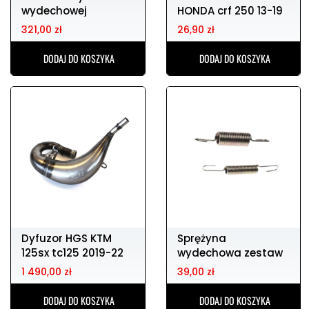
wydechowej
HONDA crf 250 13-19
POLISPORT
/ 450 02-19
321,00 zł
26,90 zł
DODAJ DO KOSZYKA
DODAJ DO KOSZYKA
Dyfuzor HGS KTM
Sprężyna
125sx tc125 2019-22
wydechowa zestaw
DIRTY PIG 60mm
1 490,00 zł
39,00 zł
DODAJ DO KOSZYKA
DODAJ DO KOSZYKA