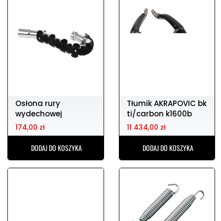
Osłona rury
Tłumik AKRAPOVIC bk
wydechowej
ti/carbon k1600b
POLISPORT
174,00 zł
11 434,00 zł
DODAJ DO KOSZYKA
DODAJ DO KOSZYKA