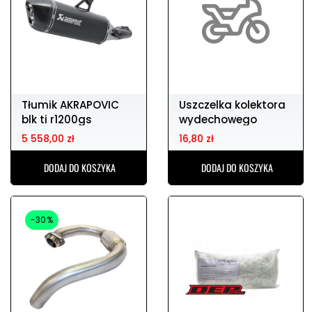
Tłumik AKRAPOVIC
Uszczelka kolektora
blk ti r1200gs
wydechowego
ATHENA (26x33x4)
5 558,00 zł
16,80 zł
DODAJ DO KOSZYKA
DODAJ DO KOSZYKA
-30%