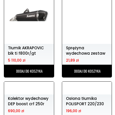
Dyfuzor DEP KTM
Obejma wydechu
sx65 16-, hva tc65
LEOVINCE fx2 cb sil x-
16-, gg mc65 21
fi
1 069,01 zł
159,00 zł
DODAJ DO KOSZYKA
DODAJ DO KOSZYKA
Tłumik AKRAPOVIC
Sprężyna
blk ti f800r/gt
wydechowa zestaw
DIRTY PIG 83mm
5 110,00 zł
21,89 zł