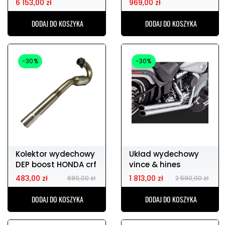
6 153,00 zł
969,00 zł
DODAJ DO KOSZYKA
DODAJ DO KOSZYKA
-30%
-30%
Kolektor wydechowy
Układ wydechowy
DEP boost HONDA crf
vince & hines
150 07-15
483,00 zł
1 813,00 zł
690,00 zł
2 590,00 zł
DODAJ DO KOSZYKA
DODAJ DO KOSZYKA