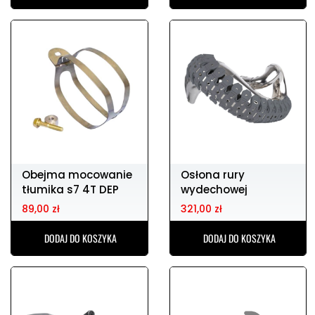
Obejma mocowanie
Osłona rury
tłumika s7 4T DEP
wydechowej
typ c8o
POLISPORT
89,00 zł
321,00 zł
DODAJ DO KOSZYKA
DODAJ DO KOSZYKA