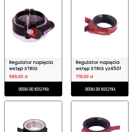
Regulator napięcia
Regulator napięcia
wstęp XTRIG
wstęp XTRIG yz450f
KTM/HQV/GG 2023-
14-17
899,00 zł
719,00 zł
DODAJ DO KOSZYKA
DODAJ DO KOSZYKA