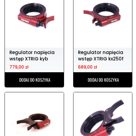
Regulator napięcia
Regulator napięcia
wstęp XTRIG kyb
wstęp XTRIG kx250f
YAMAHA yz/ yzf
06-16
779,00 zł
689,00 zł
DODAJ DO KOSZYKA
DODAJ DO KOSZYKA