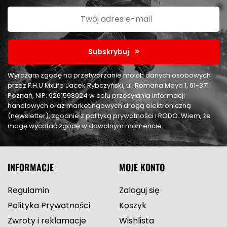
Subskrybuj
Wyrażam zgodę na przetwarzanie moich danych osobowych
przez F.H.U MxLife Jacek Rybczyński, ul. Romana Maya 1, 61-371
Poznań, NIP: 9261598024 w celu przesyłania informacji
handlowych oraz marketingowych drogą elektroniczną
(newsletter), zgodnie z polityką prywatności i RODO. Wiem, że
mogę wycofać zgodę w dowolnym momencie.
INFORMACJE
MOJE KONTO
Regulamin
Zaloguj się
Polityka Prywatności
Koszyk
Zwroty i reklamacje
Wishlista