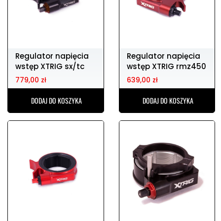
Regulator napięcia
Regulator napięcia
wstęp XTRIG sx/tc
wstęp XTRIG rmz450
85 06-18
05-17
779,00 zł
639,00 zł
DODAJ DO KOSZYKA
DODAJ DO KOSZYKA