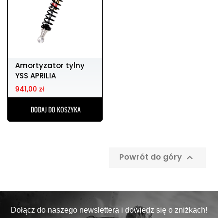
Amortyzator tylny
YSS APRILIA
SPORTCITY
941,00 zł
DODAJ DO KOSZYKA
Powrót do góry

Dołącz do naszego newslettera i dowiedz się o zniżkach!