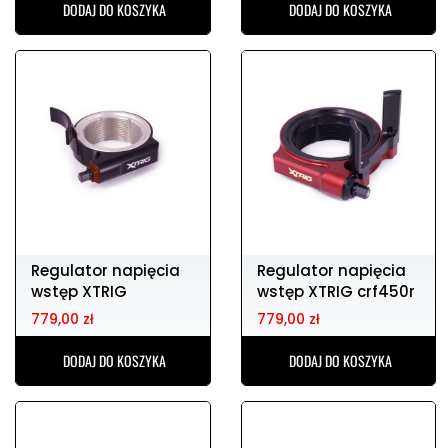
DODAJ DO KOSZYKA
DODAJ DO KOSZYKA
Regulator napięcia
Regulator napięcia
wstęp XTRIG
wstęp XTRIG crf450r
KTM/HQV sx/tc 16-
13-16
779,00 zł
779,00 zł
DODAJ DO KOSZYKA
DODAJ DO KOSZYKA