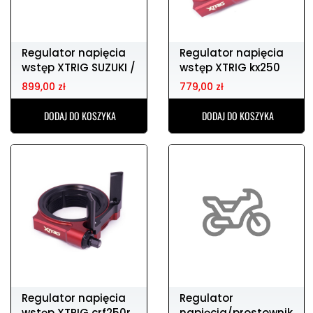
Regulator napięcia
Regulator napięcia
wstęp XTRIG SUZUKI /
wstęp XTRIG kx250
SHERCO
21-24
899,00 zł
779,00 zł
DODAJ DO KOSZYKA
DODAJ DO KOSZYKA
Regulator napięcia
Regulator
wstęp XTRIG crf250r
napięcia/prostownik