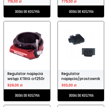
719,00 zł
779,00 zł
DODAJ DO KOSZYKA
DODAJ DO KOSZYKA
Regulator napięcia
Regulator
wstęp XTRIG crf250r
napięcia/prostownik
22-
TOURMAX
929,00 zł
303,00 zł
DODAJ DO KOSZYKA
DODAJ DO KOSZYKA