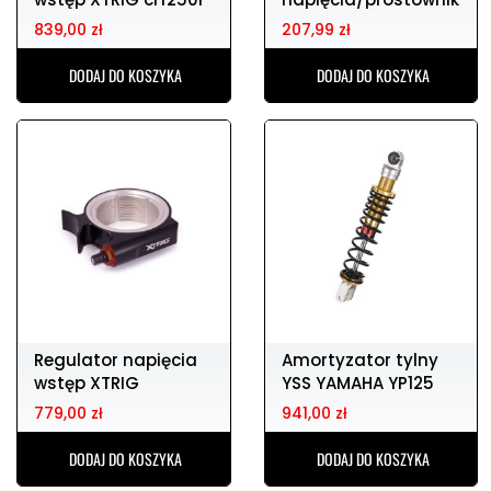
18-21
JMP
839,00 zł
207,99 zł
DODAJ DO KOSZYKA
DODAJ DO KOSZYKA
Regulator napięcia
Amortyzator tylny
wstęp XTRIG
YSS YAMAHA YP125
KTM/HQV sx/tc
779,00 zł
941,00 zł
DODAJ DO KOSZYKA
DODAJ DO KOSZYKA