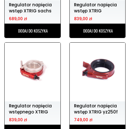
Regulator napięcia
Regulator napięcia
wstęp XTRIG sachs
wstęp XTRIG
BETA 15-18
sx/tc/mc 85 18-
689,00 zł
839,00 zł
DODAJ DO KOSZYKA
DODAJ DO KOSZYKA
Regulator napięcia
Regulator napięcia
wstępnego XTRIG
wstęp XTRIG yz250f
KTM 690 10-16
19-21
839,00 zł
749,00 zł