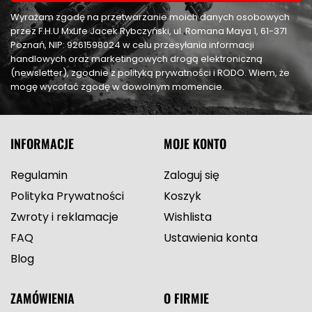
Wyrażam zgodę na przetwarzanie moich danych osobowych
przez F.H.U MxLife Jacek Rybczyński, ul. Romana Maya 1, 61-371
Poznań, NIP: 9261598024 w celu przesyłania informacji
handlowych oraz marketingowych drogą elektroniczną
(newsletter), zgodnie z polityką prywatności i RODO. Wiem, że
mogę wycofać zgodę w dowolnym momencie.
INFORMACJE
MOJE KONTO
Regulamin
Zaloguj się
Polityka Prywatności
Koszyk
Zwroty i reklamacje
Wishlista
FAQ
Ustawienia konta
Blog
ZAMÓWIENIA
O FIRMIE