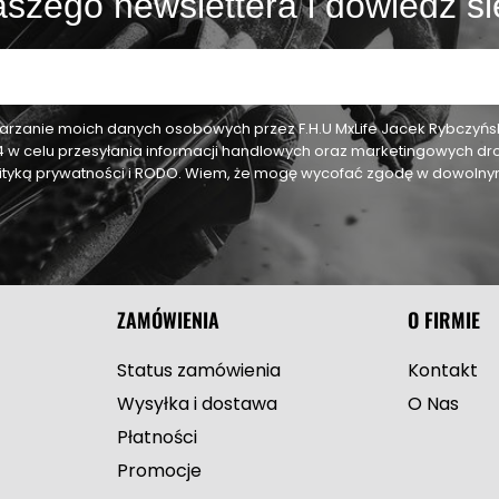
szego newslettera i dowiedz si
zanie moich danych osobowych przez F.H.U MxLife Jacek Rybczyński,
24 w celu przesyłania informacji handlowych oraz marketingowych dr
olityką prywatności i RODO. Wiem, że mogę wycofać zgodę w dowol
ZAMÓWIENIA
O FIRMIE
Status zamówienia
Kontakt
Wysyłka i dostawa
O Nas
Płatności
Promocje