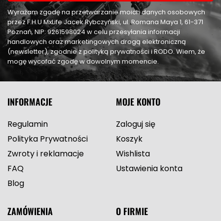
Wyrażam zgodę na przetwarzanie moich danych osobowych
przez F.H.U MxLife Jacek Rybczyński, ul. Romana Maya 1, 61-371
Poznań, NIP: 9261598024 w celu przesyłania informacji
handlowych oraz marketingowych drogą elektroniczną
(newsletter), zgodnie z polityką prywatności i RODO. Wiem, że
mogę wycofać zgodę w dowolnym momencie.
INFORMACJE
MOJE KONTO
Regulamin
Zaloguj się
Polityka Prywatności
Koszyk
Zwroty i reklamacje
Wishlista
FAQ
Ustawienia konta
Blog
ZAMÓWIENIA
O FIRMIE