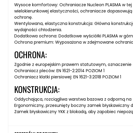
Wysoce komfortowy: Ochraniacze Nucleon PLASMA w tej 
wielokierunkowej elastyczności, ochraniacze dopasowują 
ochronę.
Wentylowana, elastyczna konstrukcja: Główna konstrukcja
wydajności chłodzenia.
Dodatkowa ochrona: Dodatkowe wyściółki PLASMA w górny
Ochrona premium: Wyposażona w zdejmowane ochraniacze p
OCHRONA:
Zgodnie z europejskim prawem statutowym, oznaczenie 
Ochraniacz pleców: EN 1621-2:2014 POZIOM 1
Ochraniacz klatki piersiowej: EN 1621-3:2018 POZIOM 1
KONSTRUKCJA:
Oddychająca, rozciągliwa warstwa bazowa z odporną na śc
Ergonomiczny, przesunięty boczny zamek błyskawiczny dl
Zamek błyskawiczny YKK z blokadą, aby zapobiec niepoż