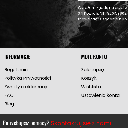
Wyrażam zgodę na przetwar
371 Poznań, NIP: 92615980
(newsletter), zgodnie z p
INFORMACJE
MOJE KONTO
Regulamin
Zaloguj się
Polityka Prywatności
Koszyk
Zwroty i reklamacje
Wishlista
FAQ
Ustawienia konta
Blog
Potrzebujesz pomocy?
Skontaktuj się z nami