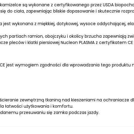
kamizelce są wykonane z certyfikowanego przez USDA biopocho
się do ciała, zapewniając bliskie dopasowanie i skutecznie roz
 jest wykonana z miękkiej, dotykowej, wysoce oddychającej, ela
ch partiach ramion, obojczyku i okolicy brzucha zapewniają z
leców i klatki piersiowej Nucleon PLASMA z certyfikatem CE poz
CE jest wymogiem zgodności dla wprowadzania tego produktu n
ieranie zewnętrzną tkaniną nad kieszeniami na ochraniacze dla 
a łatwości użytkowania i komfortu.
ądanemu przesuwaniu się zamka podczas jazdy.