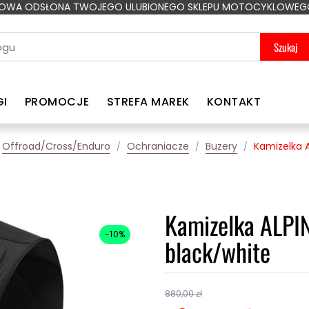
OWA ODSŁONA TWOJEGO ULUBIONEGO SKLEPU MOTOCYKLOWEG
Szukaj
GI
PROMOCJE
STREFA MAREK
KONTAKT
Offroad/Cross/Enduro
Ochraniacze
Buzery
Kamizelka 
Kamizelka ALP
-10%
black/white
880,00 zł