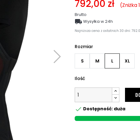
792,00 zł
Zniżka 
Brutto

Wysyłka w 24h
Najniższa cena z ostatnich 30 dni: 792.0
Rozmiar
S
M
L
XL
Ilość
D

Dostępność: duża