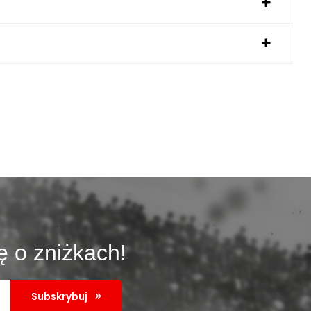
ę o zniżkach!
Subskrybuj