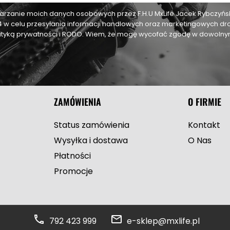
zanie moich danych osobowych przez F.H.U MxLife Jacek Rybczyński,
24 w celu przesyłania informacji handlowych oraz marketingowych dr
olityką prywatności i RODO. Wiem, że mogę wycofać zgodę w dowol
ZAMÓWIENIA
O FIRMIE
Status zamówienia
Kontakt
Wysyłka i dostawa
O Nas
Płatności
Promocje
792 423 999
e-sklep@mxlife.pl