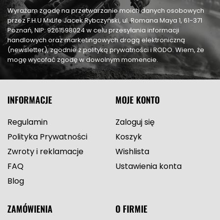
Wyrażam zgodę na przetwarzanie moich danych osobowych
przez F.H.U MxLife Jacek Rybczyński, ul. Romana Maya 1, 61-371
Poznań, NIP: 9261598024 w celu przesyłania informacji
handlowych oraz marketingowych drogą elektroniczną
(newsletter), zgodnie z polityką prywatności i RODO. Wiem, że
mogę wycofać zgodę w dowolnym momencie.
INFORMACJE
MOJE KONTO
Regulamin
Zaloguj się
Polityka Prywatności
Koszyk
Zwroty i reklamacje
Wishlista
FAQ
Ustawienia konta
Blog
ZAMÓWIENIA
O FIRMIE