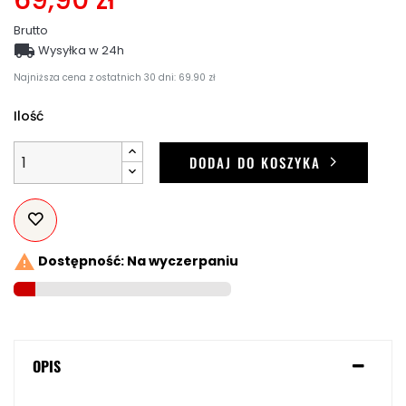
Brutto

Wysyłka w 24h
Najniższa cena z ostatnich 30 dni: 69.90 zł
Ilość
DODAJ DO KOSZYKA

Dostępność: Na wyczerpaniu
OPIS