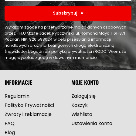
Subskrybuj
Wyrażam zgodę na przetwarzanie moich danych osobowych
przez F.H.U MxLife Jacek Rybczyński, ul. Romana Maya 1, 61-371
Poznań, NIP: 9261598024 w celu przesyłania informacji
handlowych oraz marketingowych drogą elektroniczną
(newsletter), zgodnie z polityką prywatności i RODO. Wiem, że
mogę wycofać zgodę w dowolnym momencie.
INFORMACJE
MOJE KONTO
Regulamin
Zaloguj się
Polityka Prywatności
Koszyk
Zwroty i reklamacje
Wishlista
FAQ
Ustawienia konta
Blog