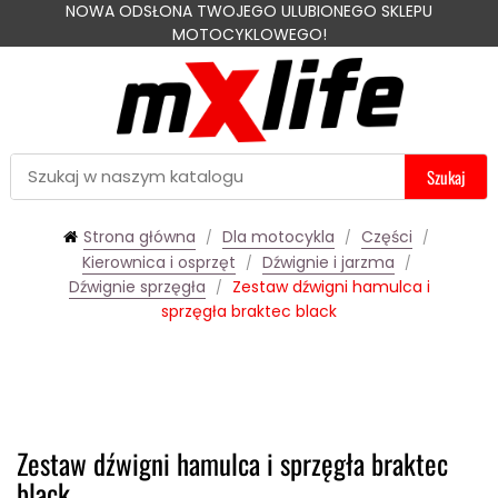
NOWA ODSŁONA TWOJEGO ULUBIONEGO SKLEPU
MOTOCYKLOWEGO!
Szukaj
Strona główna
Dla motocykla
Części
Kierownica i osprzęt
Dźwignie i jarzma
Dźwignie sprzęgła
Zestaw dźwigni hamulca i
sprzęgła braktec black
Zestaw dźwigni hamulca i sprzęgła braktec
black