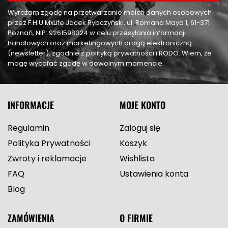
Wyrażam zgodę na przetwarzanie moich danych osobowych
przez F.H.U MxLife Jacek Rybczyński, ul. Romana Maya 1, 61-371
Poznań, NIP: 9261598024 w celu przesyłania informacji
handlowych oraz marketingowych drogą elektroniczną
(newsletter), zgodnie z polityką prywatności i RODO. Wiem, że
mogę wycofać zgodę w dowolnym momencie.
INFORMACJE
MOJE KONTO
Regulamin
Zaloguj się
Polityka Prywatności
Koszyk
Zwroty i reklamacje
Wishlista
FAQ
Ustawienia konta
Blog
ZAMÓWIENIA
O FIRMIE