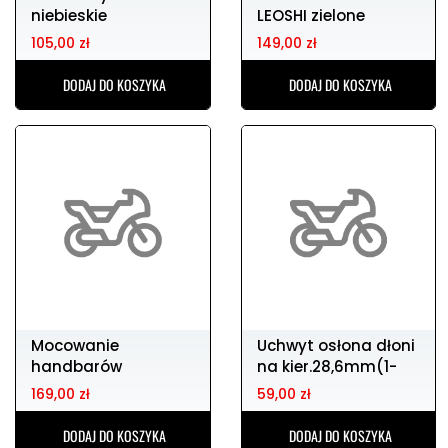
niebieskie
LEOSHI zielone
105,00 zł
149,00 zł
DODAJ DO KOSZYKA
DODAJ DO KOSZYKA
Mocowanie
Uchwyt osłona dłoni
handbarów
na kier.28,6mm(1-
RACETECH śr. 28,6cm
1/8") uniwers
169,00 zł
59,00 zł
DODAJ DO KOSZYKA
DODAJ DO KOSZYKA