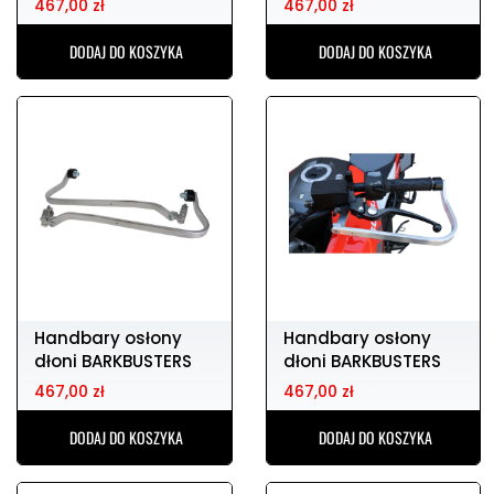
467,00 zł
467,00 zł
DODAJ DO KOSZYKA
DODAJ DO KOSZYKA
Handbary osłony
Handbary osłony
dłoni BARKBUSTERS
dłoni BARKBUSTERS
bhg-088-00-np
bhg-086-00-np
467,00 zł
467,00 zł
DODAJ DO KOSZYKA
DODAJ DO KOSZYKA