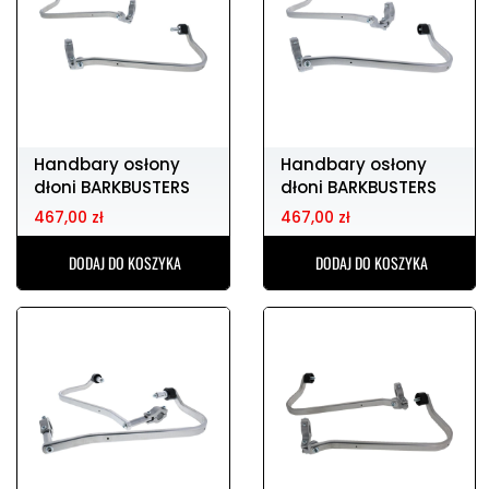
Handbary osłony
Handbary osłony
dłoni BARKBUSTERS
dłoni BARKBUSTERS
bhg-100-00-np
bhg-095-00-np
467,00 zł
467,00 zł
DODAJ DO KOSZYKA
DODAJ DO KOSZYKA