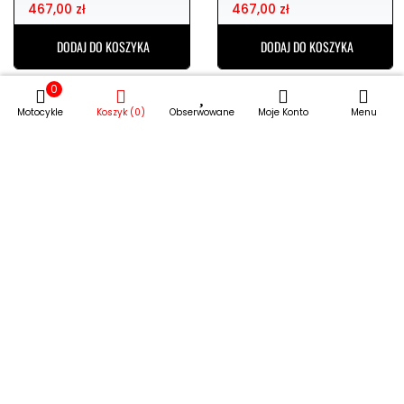
DODAJ DO KOSZYKA
DODAJ DO KOSZYKA
0
Motocykle
Koszyk (0)
Obserwowane
Moje Konto
Menu
Handbary osłony
Handbary osłony
dłoni BARKBUSTERS
dłoni BARKBUSTERS
bhg-062-05-np
bhg-060-00-np
467,00 zł
467,00 zł
DODAJ DO KOSZYKA
DODAJ DO KOSZYKA