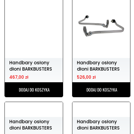
Handbary osłony
Handbary osłony
dłoni BARKBUSTERS
dłoni BARKBUSTERS
bhg-084-00-np
bhg-082-03-np
467,00 zł
526,00 zł
DODAJ DO KOSZYKA
DODAJ DO KOSZYKA