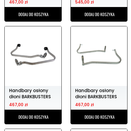
Handbary osłony
Handbary osłony
dłoni BARKBUSTERS
dłoni BARKBUSTERS
bhg-080-01-np
bhg-078-03-np
467,00 zł
545,00 zł
DODAJ DO KOSZYKA
DODAJ DO KOSZYKA