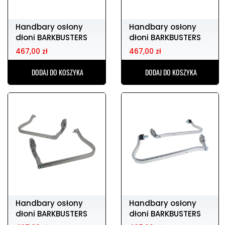
Handbary osłony
Handbary osłony
dłoni BARKBUSTERS
dłoni BARKBUSTERS
bhg-093-00-np
bhg-092-00-np
467,00 zł
467,00 zł
DODAJ DO KOSZYKA
DODAJ DO KOSZYKA
Handbary osłony
Handbary osłony
dłoni BARKBUSTERS
dłoni BARKBUSTERS
bhg-091-00-np
bhg-090-01-np