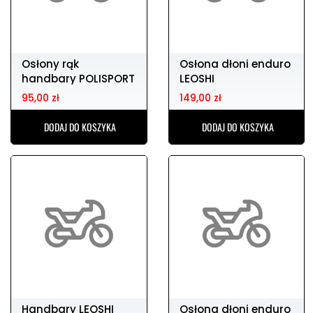
Osłony rąk
Osłona dłoni enduro
handbary POLISPORT
LEOSHI
sharp lite 22/26mm
pomarańczowa
95,00 zł
149,00 zł
DODAJ DO KOSZYKA
DODAJ DO KOSZYKA
Handbary LEOSHI
Osłona dłoni enduro