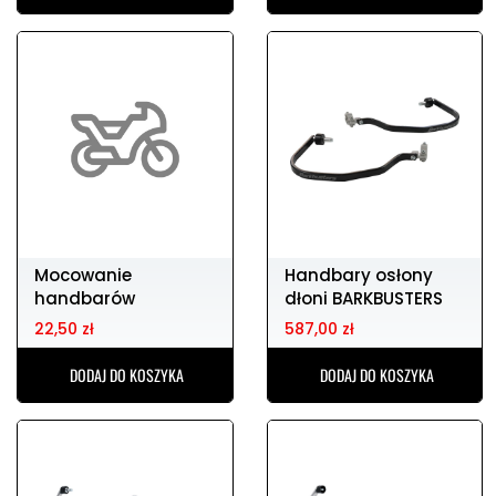
Mocowanie
Handbary osłony
handbarów
dłoni BARKBUSTERS
blg-016-00-np
22,50 zł
587,00 zł
DODAJ DO KOSZYKA
DODAJ DO KOSZYKA