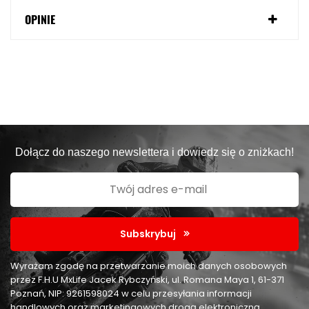
OPINIE
Dołącz do naszego newslettera i dowiedz się o zniżkach!
Subskrybuj
Wyrażam zgodę na przetwarzanie moich danych osobowych
przez F.H.U MxLife Jacek Rybczyński, ul. Romana Maya 1, 61-371
Poznań, NIP: 9261598024 w celu przesyłania informacji
handlowych oraz marketingowych drogą elektroniczną