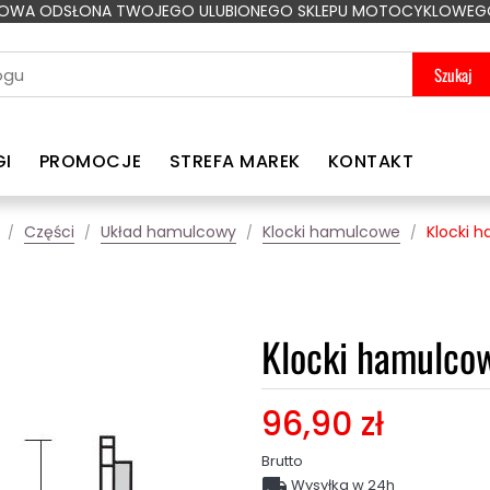
OWA ODSŁONA TWOJEGO ULUBIONEGO SKLEPU MOTOCYKLOWEG
Szukaj
GI
PROMOCJE
STREFA MAREK
KONTAKT
Części
Układ hamulcowy
Klocki hamulcowe
Klocki 
Klocki hamulc
96,90 zł
Brutto

Wysyłka w 24h