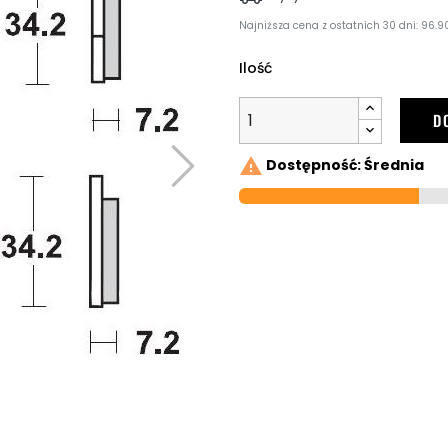
Najniższa cena z ostatnich 30 dni: 96.90
Ilość
D

Dostępność: Średnia