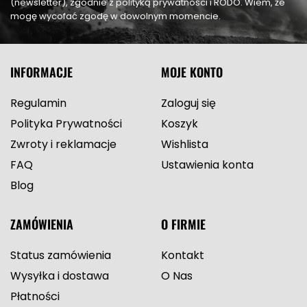
(newsletter), zgodnie z polityką prywatności i RODO. Wiem, że
mogę wycofać zgodę w dowolnym momencie.
INFORMACJE
MOJE KONTO
Regulamin
Zaloguj się
Polityka Prywatności
Koszyk
Zwroty i reklamacje
Wishlista
FAQ
Ustawienia konta
Blog
ZAMÓWIENIA
O FIRMIE
Status zamówienia
Kontakt
Wysyłka i dostawa
O Nas
Płatności