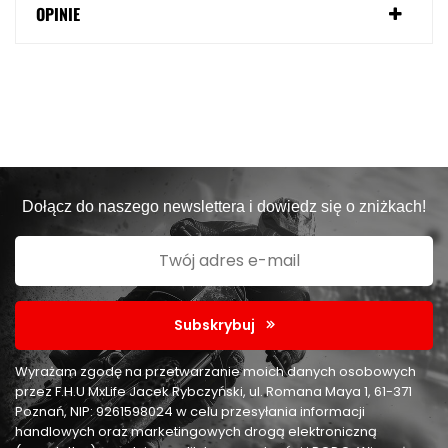
OPINIE
Dołącz do naszego newslettera i dowiedz się o zniżkach!
Subskrybuj
Wyrażam zgodę na przetwarzanie moich danych osobowych
przez F.H.U MxLife Jacek Rybczyński, ul. Romana Maya 1, 61-371
Poznań, NIP: 9261598024 w celu przesyłania informacji
handlowych oraz marketingowych drogą elektroniczną