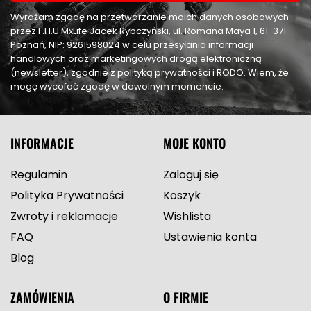
Wyrażam zgodę na przetwarzanie moich danych osobowych
przez F.H.U MxLife Jacek Rybczyński, ul. Romana Maya 1, 61-371
Poznań, NIP: 9261598024 w celu przesyłania informacji
handlowych oraz marketingowych drogą elektroniczną
(newsletter), zgodnie z polityką prywatności i RODO. Wiem, że
mogę wycofać zgodę w dowolnym momencie.
INFORMACJE
MOJE KONTO
Regulamin
Zaloguj się
Polityka Prywatności
Koszyk
Zwroty i reklamacje
Wishlista
FAQ
Ustawienia konta
Blog
ZAMÓWIENIA
O FIRMIE