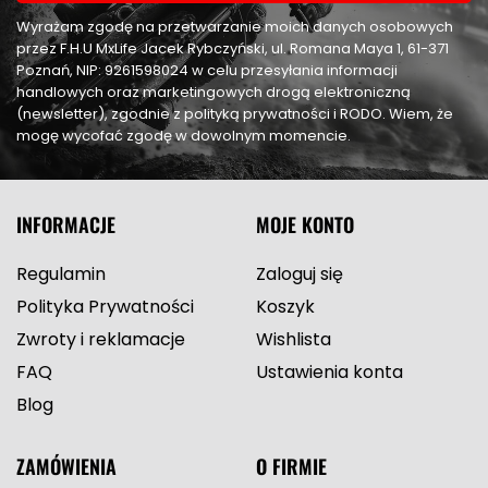
Wyrażam zgodę na przetwarzanie moich danych osobowych
przez F.H.U MxLife Jacek Rybczyński, ul. Romana Maya 1, 61-371
Poznań, NIP: 9261598024 w celu przesyłania informacji
handlowych oraz marketingowych drogą elektroniczną
(newsletter), zgodnie z polityką prywatności i RODO. Wiem, że
mogę wycofać zgodę w dowolnym momencie.
INFORMACJE
MOJE KONTO
Regulamin
Zaloguj się
Polityka Prywatności
Koszyk
Zwroty i reklamacje
Wishlista
FAQ
Ustawienia konta
Blog
ZAMÓWIENIA
O FIRMIE