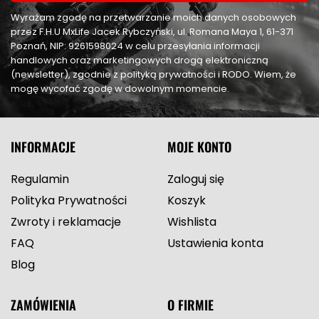
Wyrażam zgodę na przetwarzanie moich danych osobowych
przez F.H.U MxLife Jacek Rybczyński, ul. Romana Maya 1, 61-371
Poznań, NIP: 9261598024 w celu przesyłania informacji
handlowych oraz marketingowych drogą elektroniczną
(newsletter), zgodnie z polityką prywatności i RODO. Wiem, że
mogę wycofać zgodę w dowolnym momencie.
INFORMACJE
MOJE KONTO
Regulamin
Zaloguj się
Polityka Prywatności
Koszyk
Zwroty i reklamacje
Wishlista
FAQ
Ustawienia konta
Blog
ZAMÓWIENIA
O FIRMIE