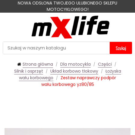
NOWA ODSŁONA TWOJEGO ULUBIONEGO SKLEPU
MOTOCYKLOWEGO!
Szukaj
Strona główna
Dla motocykla
Części
Silnik i osprzęt
Układ korbowo tłokowy
Łożyska
wału korbowego
Zestaw naprawczy podpór
wału korbowego yz80/85