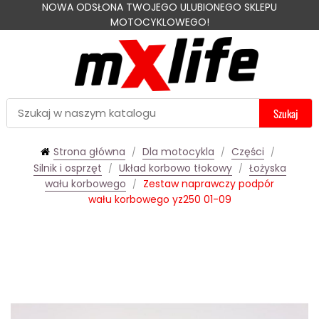
NOWA ODSŁONA TWOJEGO ULUBIONEGO SKLEPU
MOTOCYKLOWEGO!
Szukaj
Strona główna
Dla motocykla
Części
Silnik i osprzęt
Układ korbowo tłokowy
Łożyska
wału korbowego
Zestaw naprawczy podpór
wału korbowego yz250 01-09