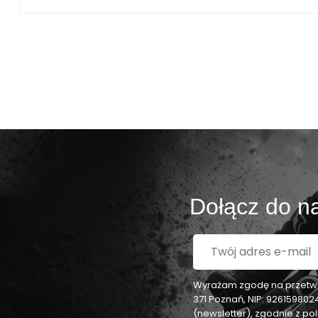
Dołącz do na
Wyrażam zgodę na przetwar
371 Poznań, NIP: 92615980
(newsletter), zgodnie z p