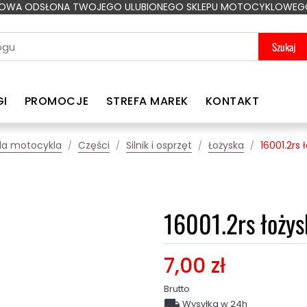
OWA ODSŁONA TWOJEGO ULUBIONEGO SKLEPU MOTOCYKLOWEG
Szukaj
GI
PROMOCJE
STREFA MAREK
KONTAKT
la motocykla
Części
Silnik i osprzęt
Łożyska
16001.2rs 
16001.2rs łożys
7,00 zł
Brutto

Wysyłka w 24h