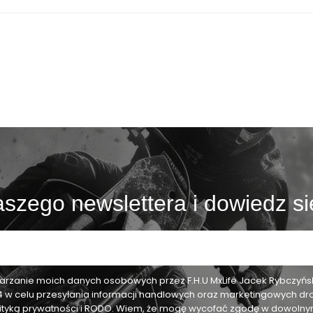
szego newslettera i dowiedz si
zanie moich danych osobowych przez F.H.U MxLife Jacek Rybczyński,
24 w celu przesyłania informacji handlowych oraz marketingowych dr
olityką prywatności i RODO. Wiem, że mogę wycofać zgodę w dowol