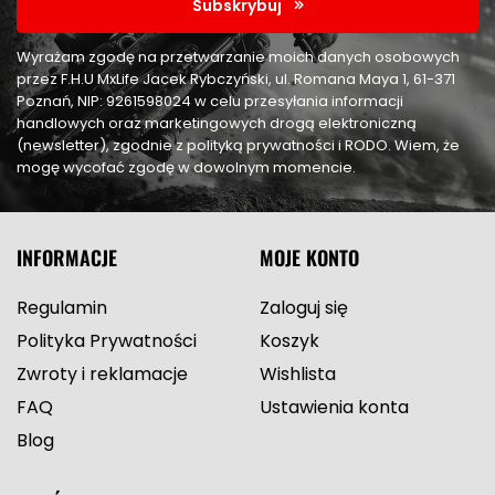
Subskrybuj
Wyrażam zgodę na przetwarzanie moich danych osobowych
przez F.H.U MxLife Jacek Rybczyński, ul. Romana Maya 1, 61-371
Poznań, NIP: 9261598024 w celu przesyłania informacji
handlowych oraz marketingowych drogą elektroniczną
(newsletter), zgodnie z polityką prywatności i RODO. Wiem, że
mogę wycofać zgodę w dowolnym momencie.
INFORMACJE
MOJE KONTO
Regulamin
Zaloguj się
Polityka Prywatności
Koszyk
Zwroty i reklamacje
Wishlista
FAQ
Ustawienia konta
Blog