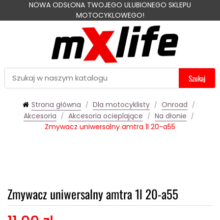
NOWA ODSŁONA TWOJEGO ULUBIONEGO SKLEPU
MOTOCYKLOWEGO!
Szukaj
Strona główna
Dla motocyklisty
Onroad
Akcesoria
Akcesoria ocieplające
Na dłonie
Zmywacz uniwersalny amtra 1l 20-a55
Zmywacz uniwersalny amtra 1l 20-a55