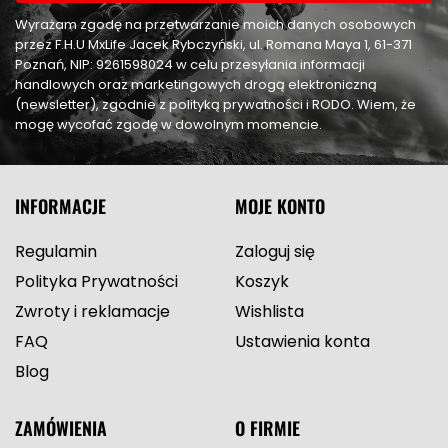
Wyrażam zgodę na przetwarzanie moich danych osobowych
przez F.H.U MxLife Jacek Rybczyński, ul. Romana Maya 1, 61-371
Poznań, NIP: 9261598024 w celu przesyłania informacji
handlowych oraz marketingowych drogą elektroniczną
(newsletter), zgodnie z polityką prywatności i RODO. Wiem, że
mogę wycofać zgodę w dowolnym momencie.
INFORMACJE
MOJE KONTO
Regulamin
Zaloguj się
Polityka Prywatności
Koszyk
Zwroty i reklamacje
Wishlista
FAQ
Ustawienia konta
Blog
ZAMÓWIENIA
O FIRMIE