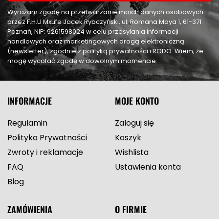
Wyrażam zgodę na przetwarzanie moich danych osobowych
przez F.H.U MxLife Jacek Rybczyński, ul. Romana Maya 1, 61-371
Poznań, NIP: 9261598024 w celu przesyłania informacji
handlowych oraz marketingowych drogą elektroniczną
(newsletter), zgodnie z polityką prywatności i RODO. Wiem, że
mogę wycofać zgodę w dowolnym momencie.
INFORMACJE
MOJE KONTO
Regulamin
Zaloguj się
Polityka Prywatności
Koszyk
Zwroty i reklamacje
Wishlista
FAQ
Ustawienia konta
Blog
ZAMÓWIENIA
O FIRMIE