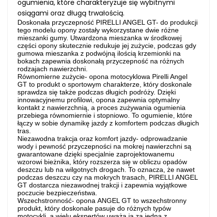
ogumienia, które charakteryzuje się wybitnymi
osiągami oraz długą trwałością.
Doskonała przyczepność PIRELLI ANGEL GT
- do produkcji
tego modelu opony zostały wykorzystane dwie różne
mieszanki gumy. Utwardzona mieszanka w środkowej
części opony skutecznie redukuje jej zużycie, podczas gdy
gumowa mieszanka z podwójną ilością krzemionki na
bokach zapewnia doskonałą przyczepność na różnych
rodzajach nawierzchni.
Równomierne zużycie
- opona motocyklowa Pirelli Angel
GT to produkt o sportowym charakterze, który doskonale
sprawdza się także podczas długich podróży. Dzięki
innowacyjnemu profilowi, opona zapewnia optymalny
kontakt z nawierzchnią, a proces zużywania ogumienia
przebiega równomiernie i stopniowo. To ogumienie, które
łączy w sobie dynamikę jazdy z komfortem podczas długich
tras.
Niezawodna trakcja oraz komfort jazdy
- odprowadzanie
wody i pewność przyczepności na mokrej nawierzchni są
gwarantowane dzięki specjalnie zaprojektowanemu
wzorowi bieżnika, który rozszerza się w obliczu opadów
deszczu lub na wilgotnych drogach. To oznacza, że nawet
podczas deszczu czy na mokrych trasach, PIRELLI ANGEL
GT dostarcza niezawodnej trakcji i zapewnia wyjątkowe
poczucie bezpieczeństwa.
Wszechstronność
- opona ANGEL GT to wszechstronny
produkt, który doskonale pasuje do różnych typów
motocykli, a wielu ekspertów uważa ją za jedną z