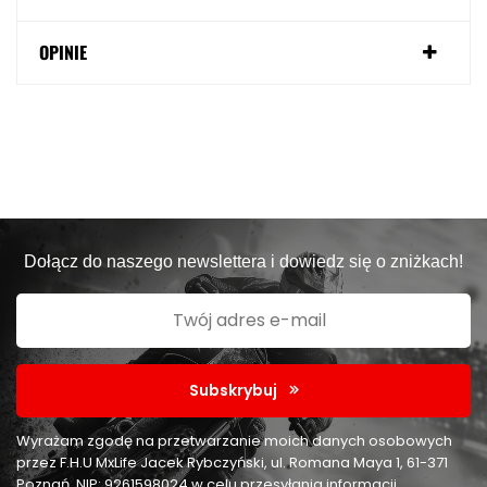
OPINIE
Dołącz do naszego newslettera i dowiedz się o zniżkach!
Subskrybuj
Wyrażam zgodę na przetwarzanie moich danych osobowych
przez F.H.U MxLife Jacek Rybczyński, ul. Romana Maya 1, 61-371
Poznań, NIP: 9261598024 w celu przesyłania informacji