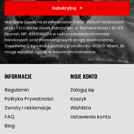
Subskrybuj
Wyrażam zgodę na przetwarzanie moich danych osobowych
przez F.H.U MxLife Jacek Rybczyński, ul. Romana Maya 1, 61-371
Poznań, NIP: 9261598024 w celu przesyłania informacji
handlowych oraz marketingowych drogą elektroniczną
(newsletter), zgodnie z polityką prywatności i RODO. Wiem, że
mogę wycofać zgodę w dowolnym momencie.
INFORMACJE
MOJE KONTO
Regulamin
Zaloguj się
Polityka Prywatności
Koszyk
Zwroty i reklamacje
Wishlista
FAQ
Ustawienia konta
Blog