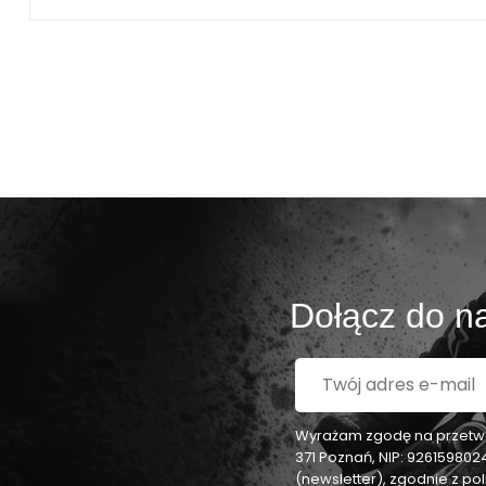
Dołącz do na
Wyrażam zgodę na przetwar
371 Poznań, NIP: 92615980
(newsletter), zgodnie z p