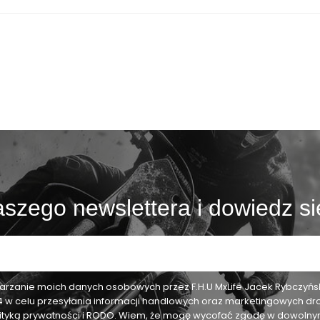
szego newslettera i dowiedz si
zanie moich danych osobowych przez F.H.U MxLife Jacek Rybczyński,
24 w celu przesyłania informacji handlowych oraz marketingowych dr
olityką prywatności i RODO. Wiem, że mogę wycofać zgodę w dowol