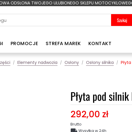
OWA ODSŁONA TWOJEGO ULUBIONEGO SKLEPU MOTOCYKLOWEG
Szukaj
GI
PROMOCJE
STREFA MAREK
KONTAKT
zęści
Elementy nadwozia
Osłony
Osłony silnika
Płyta
Płyta pod siln
292,00 zł
Brutto

Wysyłka w 24h