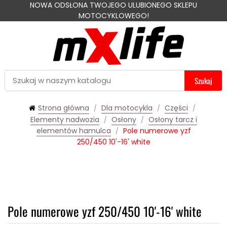
NOWA ODSŁONA TWOJEGO ULUBIONEGO SKLEPU
MOTOCYKLOWEGO!
Szukaj
Strona główna
Dla motocykla
Części
Elementy nadwozia
Osłony
Osłony tarcz i
elementów hamulca
Pole numerowe yzf
250/450 10'-16' white
Pole numerowe yzf 250/450 10'-16' white