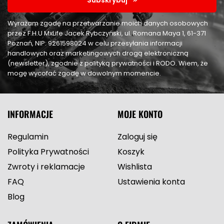
Wyrażam zgodę na przetwarzanie moich danych osobowych
przez F.H.U MxLife Jacek Rybczyński, ul. Romana Maya 1, 61-371
Poznań, NIP: 9261598024 w celu przesyłania informacji
handlowych oraz marketingowych drogą elektroniczną
(newsletter), zgodnie z polityką prywatności i RODO. Wiem, że
mogę wycofać zgodę w dowolnym momencie.
INFORMACJE
MOJE KONTO
Regulamin
Zaloguj się
Polityka Prywatności
Koszyk
Zwroty i reklamacje
Wishlista
FAQ
Ustawienia konta
Blog