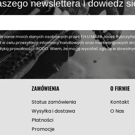
szego newslettera i dowiedz si
zanie moich danych osobowych przez F.H.U MxLife Jacek Rybczyński,
24 w celu przesyłania informacji handlowych oraz marketingowych dr
olityką prywatności i RODO. Wiem, że mogę wycofać zgodę w dowol
ZAMÓWIENIA
O FIRMIE
Status zamówienia
Kontakt
Wysyłka i dostawa
O Nas
Płatności
Promocje