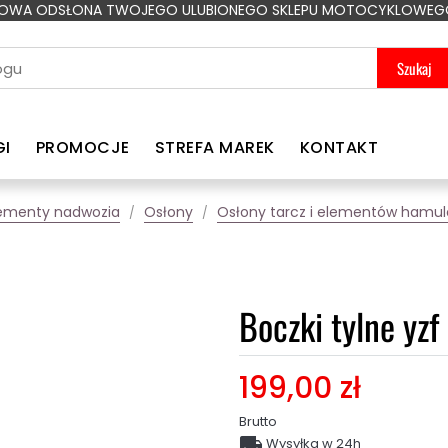
OWA ODSŁONA TWOJEGO ULUBIONEGO SKLEPU MOTOCYKLOWEG
Szukaj
GI
PROMOCJE
STREFA MAREK
KONTAKT
ementy nadwozia
Osłony
Osłony tarcz i elementów hamu
Boczki tylne yz
199,00 zł
Brutto

Wysyłka w 24h