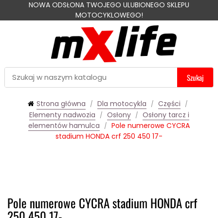
NOWA ODSŁONA TWOJEGO ULUBIONEGO SKLEPU
MOTOCYKLOWEGO!
Szukaj
Strona główna
Dla motocykla
Części
Elementy nadwozia
Osłony
Osłony tarcz i
elementów hamulca
Pole numerowe CYCRA
stadium HONDA crf 250 450 17-
Pole numerowe CYCRA stadium HONDA crf
250 450 17-