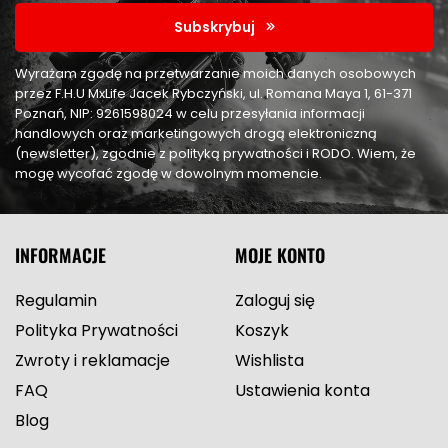
Subskrybuj
Wyrażam zgodę na przetwarzanie moich danych osobowych
przez F.H.U MxLife Jacek Rybczyński, ul. Romana Maya 1, 61-371
Poznań, NIP: 9261598024 w celu przesyłania informacji
handlowych oraz marketingowych drogą elektroniczną
(newsletter), zgodnie z polityką prywatności i RODO. Wiem, że
mogę wycofać zgodę w dowolnym momencie.
INFORMACJE
MOJE KONTO
Regulamin
Zaloguj się
Polityka Prywatności
Koszyk
Zwroty i reklamacje
Wishlista
FAQ
Ustawienia konta
Blog