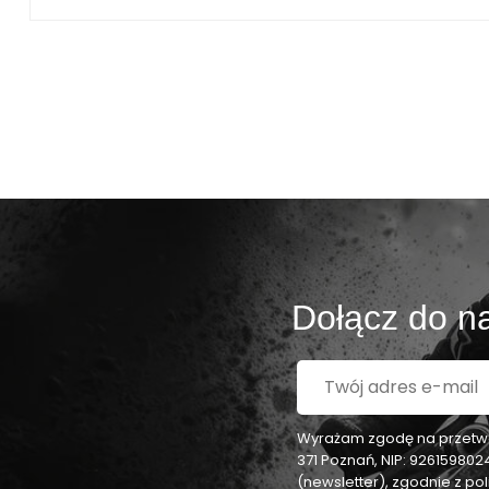
Dołącz do na
Wyrażam zgodę na przetwar
371 Poznań, NIP: 92615980
(newsletter), zgodnie z p