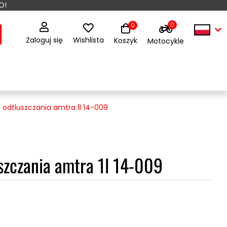
O!
0
0
Zaloguj się
Wishlista
Koszyk
Motocykle
 odtluszczania amtra 1l 14-009
szczania amtra 1l 14-009