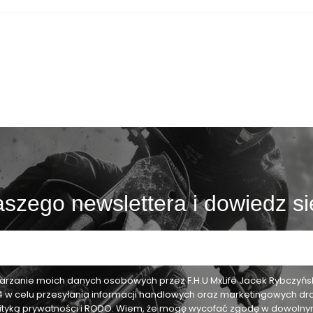
szego newslettera i dowiedz si
zanie moich danych osobowych przez F.H.U MxLife Jacek Rybczyński,
24 w celu przesyłania informacji handlowych oraz marketingowych dr
olityką prywatności i RODO. Wiem, że mogę wycofać zgodę w dowol