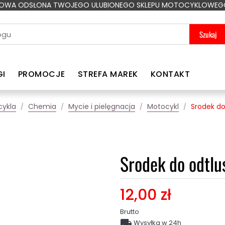
OWA ODSŁONA TWOJEGO ULUBIONEGO SKLEPU MOTOCYKLOWEG
Szukaj
GI
PROMOCJE
STREFA MAREK
KONTAKT
cykla
Chemia
Mycie i pielęgnacja
Motocykl
Srodek do
Srodek do odtlu
12,00 zł
Brutto

Wysyłka w 24h