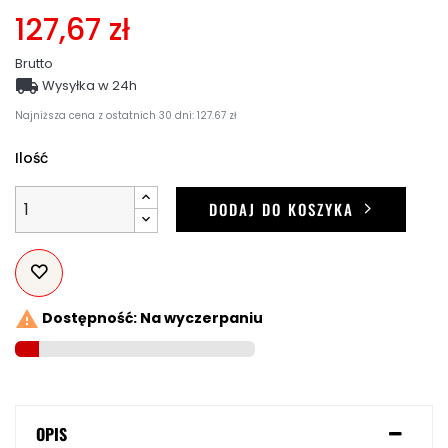
127,67 zł
Brutto

Wysyłka w 24h
Najniższa cena z ostatnich 30 dni: 127.67 zł
Ilość
DODAJ DO KOSZYKA

Dostępność: Na wyczerpaniu
OPIS