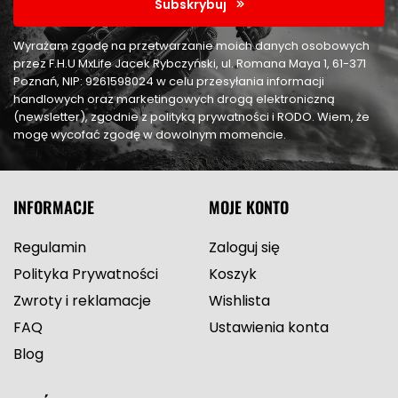
Subskrybuj
Wyrażam zgodę na przetwarzanie moich danych osobowych
przez F.H.U MxLife Jacek Rybczyński, ul. Romana Maya 1, 61-371
Poznań, NIP: 9261598024 w celu przesyłania informacji
handlowych oraz marketingowych drogą elektroniczną
(newsletter), zgodnie z polityką prywatności i RODO. Wiem, że
mogę wycofać zgodę w dowolnym momencie.
INFORMACJE
MOJE KONTO
Regulamin
Zaloguj się
Polityka Prywatności
Koszyk
Zwroty i reklamacje
Wishlista
FAQ
Ustawienia konta
Blog