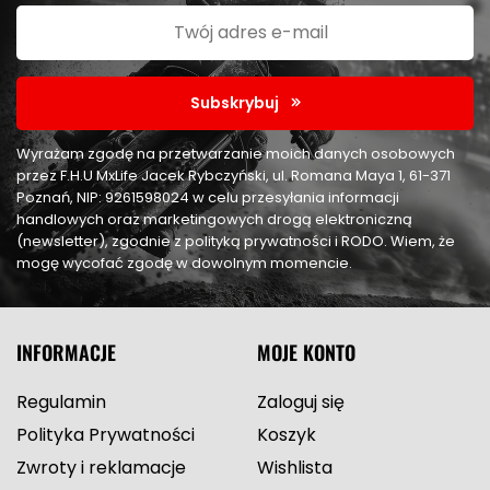
Subskrybuj
Wyrażam zgodę na przetwarzanie moich danych osobowych
przez F.H.U MxLife Jacek Rybczyński, ul. Romana Maya 1, 61-371
Poznań, NIP: 9261598024 w celu przesyłania informacji
handlowych oraz marketingowych drogą elektroniczną
(newsletter), zgodnie z polityką prywatności i RODO. Wiem, że
mogę wycofać zgodę w dowolnym momencie.
INFORMACJE
MOJE KONTO
Regulamin
Zaloguj się
Polityka Prywatności
Koszyk
Zwroty i reklamacje
Wishlista