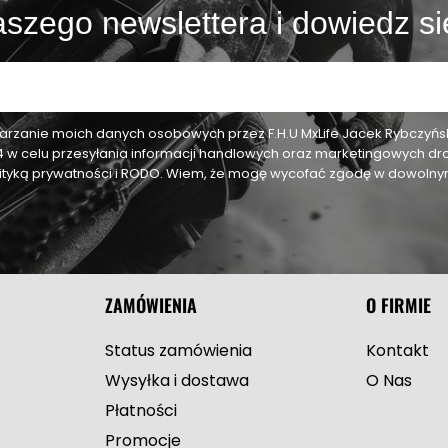
szego newslettera i dowiedz si
zanie moich danych osobowych przez F.H.U MxLife Jacek Rybczyński,
24 w celu przesyłania informacji handlowych oraz marketingowych dr
olityką prywatności i RODO. Wiem, że mogę wycofać zgodę w dowol
ZAMÓWIENIA
O FIRMIE
Status zamówienia
Kontakt
Wysyłka i dostawa
O Nas
Płatności
Promocje