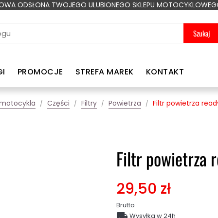
OWA ODSŁONA TWOJEGO ULUBIONEGO SKLEPU MOTOCYKLOWEG
Szukaj
GI
PROMOCJE
STREFA MAREK
KONTAKT
 motocykla
Części
Filtry
Powietrza
Filtr powietrza re
Filtr powietrza
29,50 zł
Brutto

Wysyłka w 24h