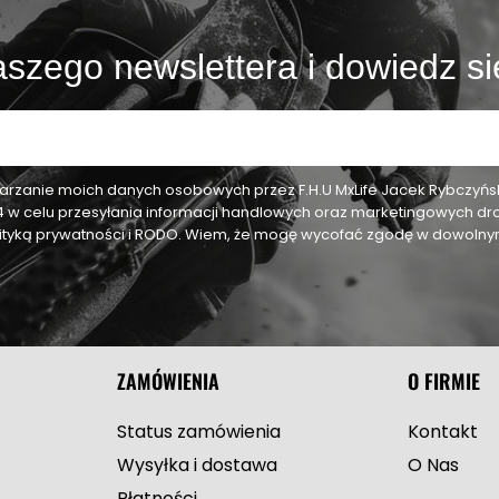
szego newslettera i dowiedz si
zanie moich danych osobowych przez F.H.U MxLife Jacek Rybczyński,
24 w celu przesyłania informacji handlowych oraz marketingowych dr
olityką prywatności i RODO. Wiem, że mogę wycofać zgodę w dowol
ZAMÓWIENIA
O FIRMIE
Status zamówienia
Kontakt
Wysyłka i dostawa
O Nas
Płatności