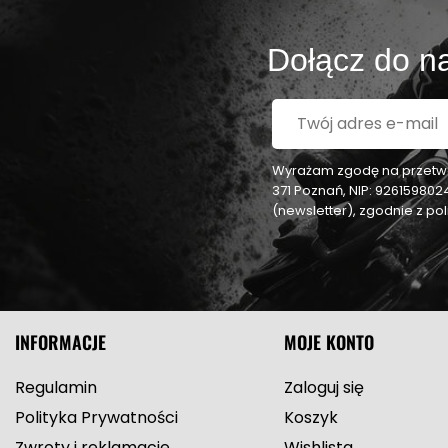
Dołącz do na
Wyrażam zgodę na przetwar
371 Poznań, NIP: 92615980
(newsletter), zgodnie z p
INFORMACJE
MOJE KONTO
Regulamin
Zaloguj się
Polityka Prywatności
Koszyk
Zwroty i reklamacje
Wishlista