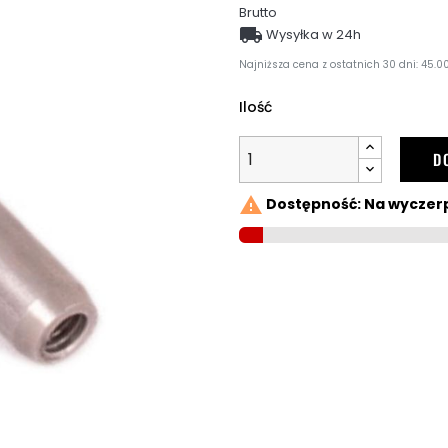
Brutto

Wysyłka w 24h
Najniższa cena z ostatnich 30 dni: 45.00
Ilość
D

Dostępność: Na wyczer