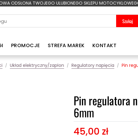
OWA ODSŁONA TWOJEGO ULUBIONEGO SKLEPU MOTOCYKLOWEG
Szukaj
GI
PROMOCJE
STREFA MAREK
KONTAKT
ci
Układ elektryczny/zapłon
Regulatory napięcia
Pin re
Pin regulatora 
6mm
45,00 zł