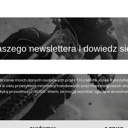
szego newslettera i dowiedz si
zanie moich danych osobowych przez F.H.U MxLife Jacek Rybczyński,
24 w celu przesyłania informacji handlowych oraz marketingowych dr
olityką prywatności i RODO. Wiem, że mogę wycofać zgodę w dowol