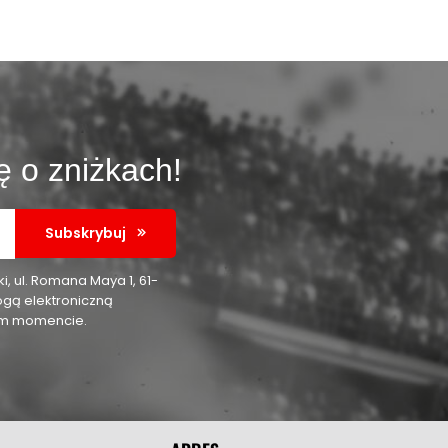
ę o zniżkach!
Subskrybuj
 ul. Romana Maya 1, 61-
ogą elektroniczną
nym momencie.