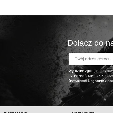
Dołącz do na
Wyrażam zgodę na przetwar
371 Poznań, NIP: 92615980
(newsletter), zgodnie z p