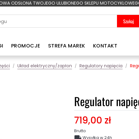
OWA ODSŁONA TWOJEGO ULUBIONEGO SKLEPU MOTOCYKLOWEG
Szukaj
GI
PROMOCJE
STREFA MAREK
KONTAKT
zęści
Układ elektryczny/zapłon
Regulatory napięcia
Regu
Regulator napię
719,00 zł
Brutto

Wysyłka w 24h