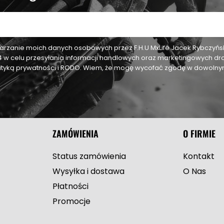
zanie moich danych osobowych przez F.H.U MxLife Jacek Rybczyński,
24 w celu przesyłania informacji handlowych oraz marketingowych dr
olityką prywatności i RODO. Wiem, że mogę wycofać zgodę w dowol
ZAMÓWIENIA
O FIRMIE
Status zamówienia
Kontakt
Wysyłka i dostawa
O Nas
Płatności
Promocje