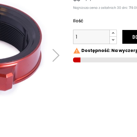
Najniższa cena z ostatnich 30 dni: 719.00
Ilość
D

Dostępność: Na wyczer