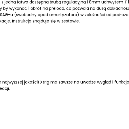
, z jedną łatwo dostępną śrubą regulacyjną i 8mm uchwytem T 
ty by wykonać 1 obrót na preload, co pozwala na dużą dokładno
ia SAG-u (swobodny opad amortyzatora) w zależności od podłoża
kacje.
Instrukcja znajduje się w zestawie.
 najwyższej jakości! Xtrig ma zawsze na uwadze wygląd i funkc
acji.