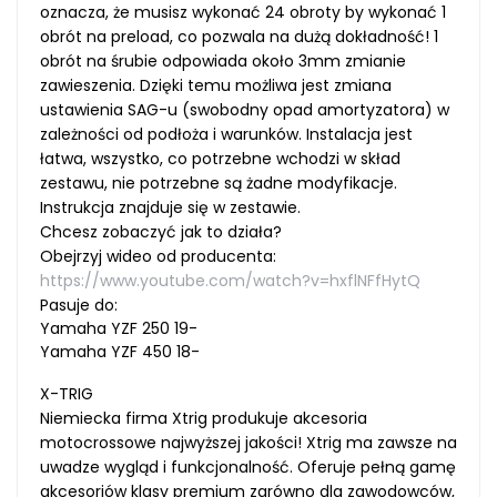
oznacza, że musisz wykonać 24 obroty by wykonać 1
obrót na preload, co pozwala na dużą dokładność! 1
obrót na śrubie odpowiada około 3mm zmianie
zawieszenia. Dzięki temu możliwa jest zmiana
ustawienia SAG-u (swobodny opad amortyzatora) w
zależności od podłoża i warunków. Instalacja jest
łatwa, wszystko, co potrzebne wchodzi w skład
zestawu, nie potrzebne są żadne modyfikacje.
Instrukcja znajduje się w zestawie.
Chcesz zobaczyć jak to działa?
Obejrzyj wideo od producenta:
https://www.youtube.com/watch?v=hxflNFfHytQ
Pasuje do:
Yamaha YZF 250 19-
Yamaha YZF 450 18-
X-TRIG
Niemiecka firma Xtrig produkuje akcesoria
motocrossowe najwyższej jakości! Xtrig ma zawsze na
uwadze wygląd i funkcjonalność. Oferuje pełną gamę
akcesoriów klasy premium zarówno dla zawodowców,