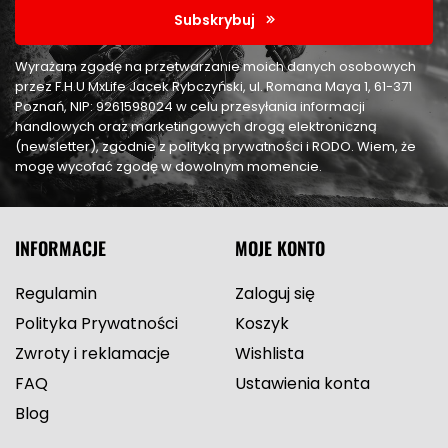
Subskrybuj
Wyrażam zgodę na przetwarzanie moich danych osobowych
przez F.H.U MxLife Jacek Rybczyński, ul. Romana Maya 1, 61-371
Poznań, NIP: 9261598024 w celu przesyłania informacji
handlowych oraz marketingowych drogą elektroniczną
(newsletter), zgodnie z polityką prywatności i RODO. Wiem, że
mogę wycofać zgodę w dowolnym momencie.
INFORMACJE
MOJE KONTO
Regulamin
Zaloguj się
Polityka Prywatności
Koszyk
Zwroty i reklamacje
Wishlista
FAQ
Ustawienia konta
Blog