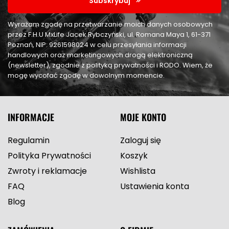
Subskrybuj
Wyrażam zgodę na przetwarzanie moich danych osobowych
przez F.H.U MxLife Jacek Rybczyński, ul. Romana Maya 1, 61-371
Poznań, NIP: 9261598024 w celu przesyłania informacji
handlowych oraz marketingowych drogą elektroniczną
(newsletter), zgodnie z polityką prywatności i RODO. Wiem, że
mogę wycofać zgodę w dowolnym momencie.
INFORMACJE
MOJE KONTO
Regulamin
Zaloguj się
Polityka Prywatności
Koszyk
Zwroty i reklamacje
Wishlista
FAQ
Ustawienia konta
Blog