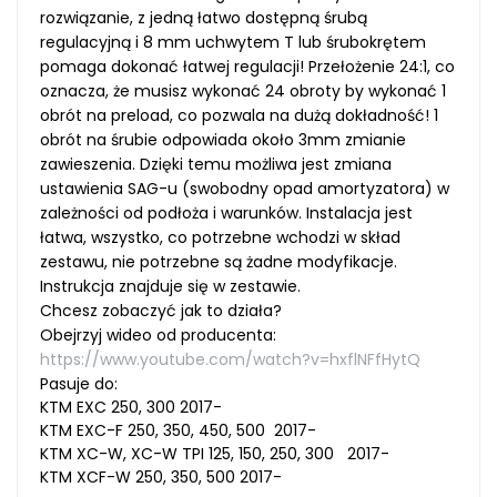
rozwiązanie, z jedną łatwo dostępną śrubą
regulacyjną i 8 mm uchwytem T lub śrubokrętem
pomaga dokonać łatwej regulacji! Przełożenie 24:1, co
oznacza, że musisz wykonać 24 obroty by wykonać 1
obrót na preload, co pozwala na dużą dokładność! 1
obrót na śrubie odpowiada około 3mm zmianie
zawieszenia. Dzięki temu możliwa jest zmiana
ustawienia SAG-u (swobodny opad amortyzatora) w
zależności od podłoża i warunków. Instalacja jest
łatwa, wszystko, co potrzebne wchodzi w skład
zestawu, nie potrzebne są żadne modyfikacje.
Instrukcja znajduje się w zestawie.
Chcesz zobaczyć jak to działa?
Obejrzyj wideo od producenta:
https://www.youtube.com/watch?v=hxflNFfHytQ
Pasuje do:
KTM EXC 250, 300 2017-
KTM EXC-F 250, 350, 450, 500 2017-
KTM XC-W, XC-W TPI 125, 150, 250, 300 2017-
KTM XCF-W 250, 350, 500 2017-