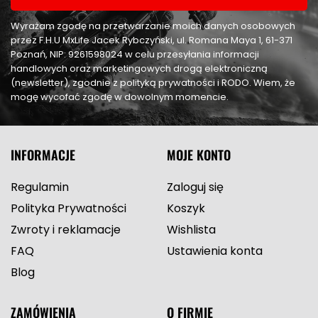
Wyrażam zgodę na przetwarzanie moich danych osobowych
przez F.H.U MxLife Jacek Rybczyński, ul. Romana Maya 1, 61-371
Poznań, NIP: 9261598024 w celu przesyłania informacji
handlowych oraz marketingowych drogą elektroniczną
(newsletter), zgodnie z polityką prywatności i RODO. Wiem, że
mogę wycofać zgodę w dowolnym momencie.
INFORMACJE
MOJE KONTO
Regulamin
Zaloguj się
Polityka Prywatności
Koszyk
Zwroty i reklamacje
Wishlista
FAQ
Ustawienia konta
Blog
ZAMÓWIENIA
O FIRMIE