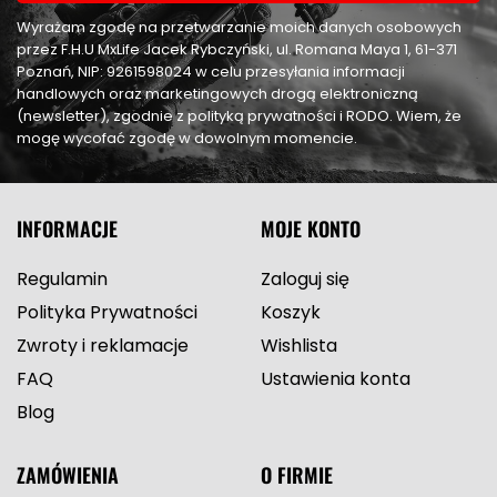
Wyrażam zgodę na przetwarzanie moich danych osobowych
przez F.H.U MxLife Jacek Rybczyński, ul. Romana Maya 1, 61-371
Poznań, NIP: 9261598024 w celu przesyłania informacji
handlowych oraz marketingowych drogą elektroniczną
(newsletter), zgodnie z polityką prywatności i RODO. Wiem, że
mogę wycofać zgodę w dowolnym momencie.
INFORMACJE
MOJE KONTO
Regulamin
Zaloguj się
Polityka Prywatności
Koszyk
Zwroty i reklamacje
Wishlista
FAQ
Ustawienia konta
Blog
ZAMÓWIENIA
O FIRMIE