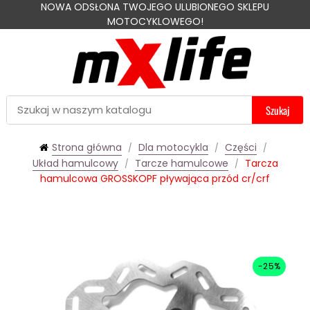
NOWA ODSŁONA TWOJEGO ULUBIONEGO SKLEPU
MOTOCYKLOWEGO!
Szukaj
Strona główna
Dla motocykla
Części
Układ hamulcowy
Tarcze hamulcowe
Tarcza
hamulcowa GROSSKOPF pływająca przód cr/crf
-25%