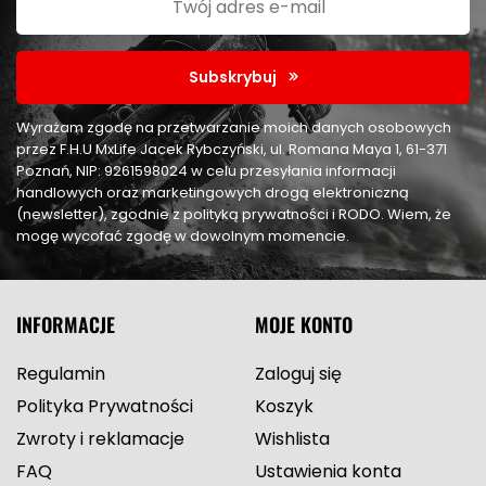
Subskrybuj
Wyrażam zgodę na przetwarzanie moich danych osobowych
przez F.H.U MxLife Jacek Rybczyński, ul. Romana Maya 1, 61-371
Poznań, NIP: 9261598024 w celu przesyłania informacji
handlowych oraz marketingowych drogą elektroniczną
(newsletter), zgodnie z polityką prywatności i RODO. Wiem, że
mogę wycofać zgodę w dowolnym momencie.
INFORMACJE
MOJE KONTO
Regulamin
Zaloguj się
Polityka Prywatności
Koszyk
Zwroty i reklamacje
Wishlista
FAQ
Ustawienia konta